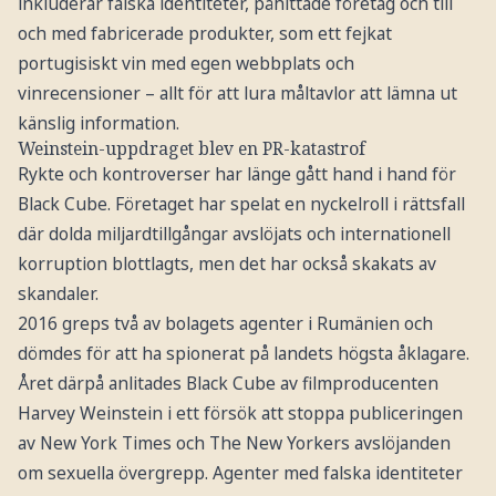
inkluderar falska identiteter, påhittade företag och till
och med fabricerade produkter, som ett fejkat
portugisiskt vin med egen webbplats och
vinrecensioner – allt för att lura måltavlor att lämna ut
känslig information.
Weinstein-uppdraget blev en PR-katastrof
Rykte och kontroverser har länge gått hand i hand för
Black Cube. Företaget har spelat en nyckelroll i rättsfall
där dolda miljardtillgångar avslöjats och internationell
korruption blottlagts, men det har också skakats av
skandaler.
2016 greps två av bolagets agenter i Rumänien och
dömdes för att ha spionerat på landets högsta åklagare.
Året därpå anlitades Black Cube av filmproducenten
Harvey Weinstein i ett försök att stoppa publiceringen
av New York Times och The New Yorkers avslöjanden
om sexuella övergrepp. Agenter med falska identiteter