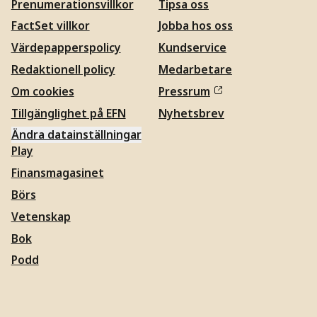
Prenumerationsvillkor
Tipsa oss
FactSet villkor
Jobba hos oss
Värdepapperspolicy
Kundservice
Redaktionell policy
Medarbetare
Om cookies
Pressrum
Tillgänglighet på EFN
Nyhetsbrev
Ändra datainställningar
Play
Finansmagasinet
Börs
Vetenskap
Bok
Podd