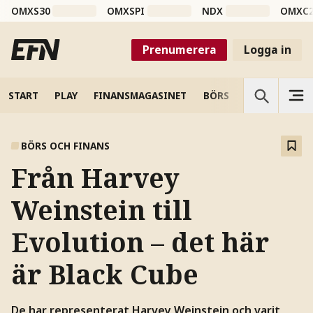
OMXS30
OMXSPI
NDX
OMXC
Prenumerera
Logga in
START
PLAY
FINANSMAGASINET
BÖRS
VETENSKAP
BÖRS OCH FINANS
Från Harvey
Weinstein till
Evolution – det här
är Black Cube
De har representerat Harvey Weinstein och varit