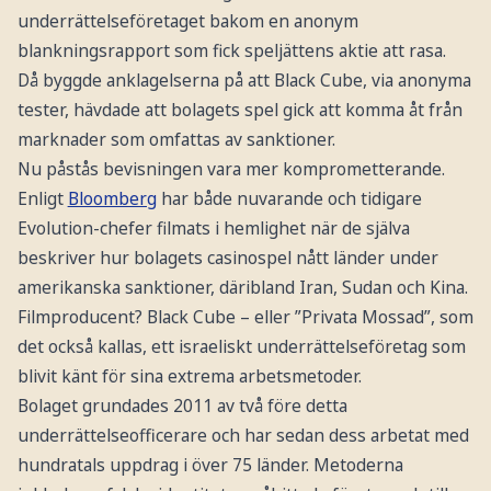
underrättelseföretaget bakom en anonym
blankningsrapport som fick speljättens aktie att rasa.
Då byggde anklagelserna på att Black Cube, via anonyma
tester, hävdade att bolagets spel gick att komma åt från
marknader som omfattas av sanktioner.
Nu påstås bevisningen vara mer komprometterande.
Enligt
Bloomberg
har både nuvarande och tidigare
Evolution-chefer filmats i hemlighet när de själva
beskriver hur bolagets casinospel nått länder under
amerikanska sanktioner, däribland Iran, Sudan och Kina.
Filmproducent? Black Cube – eller ”Privata Mossad”, som
det också kallas, ett israeliskt underrättelseföretag som
blivit känt för sina extrema arbetsmetoder.
Bolaget grundades 2011 av två före detta
underrättelseofficerare och har sedan dess arbetat med
hundratals uppdrag i över 75 länder. Metoderna