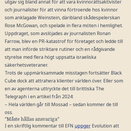
utgav sig bland annat för att vara kvinnorättsaktivister
och journalister för att vinna förtroende hos kvinnor
som anklagade Weinstein, däribland skådespelerskan
Rose McGowan, och spelade in flera möten i hemlighet.
Uppdraget, som avslöjades av journalisten Ronan
Farrow, blev en PR-katastrof för företaget och ledde till
att man införde striktare rutiner och en rådgivande
styrelse med flera högt uppsatta israeliska
säkerhetsveteraner.
Trots de uppmärksammade misstagen fortsätter Black
Cube dock att attrahera klienter världen över. Eller som
en av agenterna uttryckte det till brittiska The
Telegraph i en artikel från 2024:
– Hela världen går till Mossad – sedan kommer de till
oss.
”Måste hållas ansvariga”
I en skriftlig kommentar till EFN
uppger
Evolution att