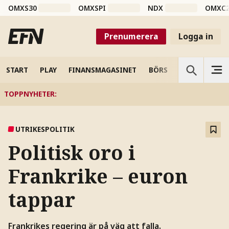
OMXS30
OMXSPI
NDX
OMXC
Prenumerera
Logga in
START
PLAY
FINANSMAGASINET
BÖRS
VETENSKAP
TOPPNYHETER
:
UTRIKESPOLITIK
Politisk oro i
Frankrike – euron
tappar
Frankrikes regering är på väg att falla.