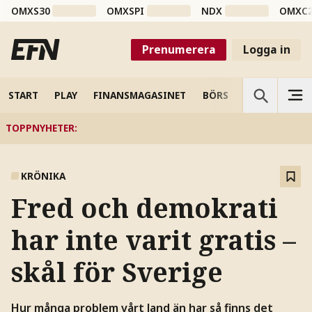
OMXS30
OMXSPI
NDX
OMXC
Prenumerera
Logga in
START
PLAY
FINANSMAGASINET
BÖRS
VETENSKAP
TOPPNYHETER
:
KRÖNIKA
Fred och demokrati
har inte varit gratis –
skål för Sverige
Hur många problem vårt land än har så finns det