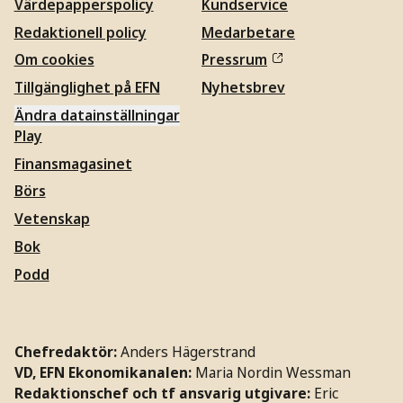
Värdepapperspolicy
Kundservice
Redaktionell policy
Medarbetare
Om cookies
Pressrum
Tillgänglighet på EFN
Nyhetsbrev
Ändra datainställningar
Play
Finansmagasinet
Börs
Vetenskap
Bok
Podd
Chefredaktör:
Anders Hägerstrand
VD, EFN Ekonomikanalen:
Maria Nordin Wessman
Redaktionschef och tf ansvarig utgivare:
Eric