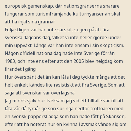
europeisk gemenskap, där nationsgränserna snarare
fungerar som turismfrämjande kulturnyanser än skäl
att ha ihjäl sina grannar.
Följaktligen var han inte särskilt sugen på att fira
svenska flaggans dag, vilket vi inte heller gjorde under
min uppväxt. Länge var han inte ensam i sin skepticism.
Någon officiell nationaldag hade inte Sverige förrän
1983, och inte ens efter att den 2005 blev helgdag kom
firandet i gång.
Hur överspänt det än kan låta i dag tyckte många att det
helt enkelt kändes lite rasistiskt att fira Sverige. Som att
säga att svenskar var överlägsna.
Jag minns själv hur tveksam jag vid ett tillfälle var till att
låta vår då fyraårige son springa nedför trottoaren med
en svensk pappersflagga som han hade fått på Skansen,
efter att ha noterat hur en kvinna i avsmak vände sig om