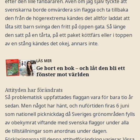
efter den lille fanbäraren. Även om jag själv tyckte att
svenskarna borde omvärdera sin flagga och ta tillbaka
den från de högerextrema kändes det alltför laddat att
låta sitt barn svinga den fritt på öppen gata. Så länge
den satt på en tårta, på ett paket köttfärs eller i toppen
av en stång kändes det okej, annars inte.
LÄS MER
Ge bort en bok – och låt den bli ett
fönster mot världen
Attityden har förändrats
Så problematisk uppfattades flaggan vara för bara tio år
sedan. Men något har hänt, och nuförtiden firas 6 juni
som nationell picknickdag då Sveriges grönområden fylls
av obekymrat viftande med svenska flaggor under alla
de tillställningar som anordnas under dagen.
Förklaringarna till denna attitydförändring varierar. Vissa