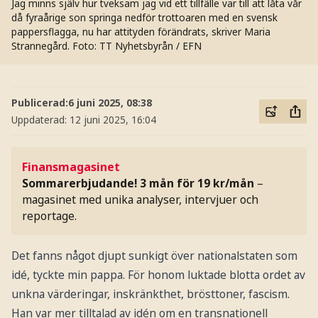
Jag minns själv hur tveksam jag vid ett tillfälle var till att låta vår
då fyraårige son springa nedför trottoaren med en svensk
pappersflagga, nu har attityden förändrats, skriver Maria
Strannegård.
Foto: TT Nyhetsbyrån / EFN
Publicerad:
6 juni 2025, 08:38
Uppdaterad:
12 juni 2025, 16:04
Finansmagasinet
Sommarerbjudande! 3 mån för 19 kr/mån
–
magasinet med unika analyser, intervjuer och
reportage.
Det fanns något djupt sunkigt över nationalstaten som
idé, tyckte min pappa. För honom luktade blotta ordet av
unkna värderingar, inskränkthet, brösttoner, fascism.
Han var mer tilltalad av idén om en transnationell