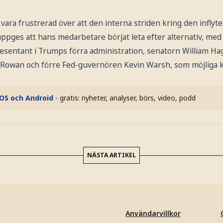
 vara frustrerad över att den interna striden kring den inflyt
t uppges att hans medarbetare börjat leta efter alternativ, 
esentant i Trumps förra administration, senatorn William Hag
owan och förre Fed-guvernören Kevin Warsh, som möjliga k
iOS och Android
- gratis: nyheter, analyser, börs, video, podd
NÄSTA ARTIKEL
Användarvillkor