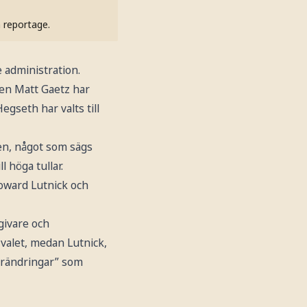
h reportage.
 administration.
en Matt Gaetz har
gseth har valts till
den, något som sägs
 höga tullar.
Howard Lutnick och
givare och
-valet, medan Lutnick,
örändringar” som