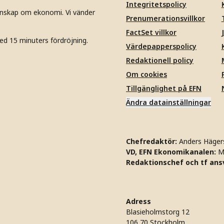
Integritetspolicy
unskap om ekonomi. Vi vänder
Prenumerationsvillkor
FactSet villkor
ed 15 minuters fördröjning.
Värdepapperspolicy
Redaktionell policy
Om cookies
Tillgänglighet på EFN
Ändra datainställningar
Chefredaktör:
Anders Häger
VD, EFN Ekonomikanalen:
M
Redaktionschef och tf ansv
Adress
Blasieholmstorg 12
106 70 Stockholm