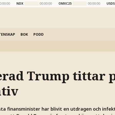
0:00:00
NDX
00:00:00
OMXC25
00:00:00
USDS
TENSKAP
BOK
PODD
erad Trump tittar 
tiv
ta finansminister har blivit en utdragen och infek