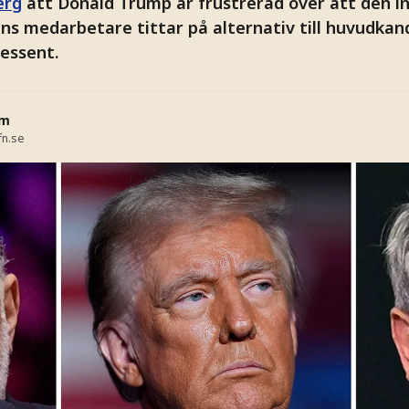
erg
att Donald Trump är frustrerad över att den int
hans medarbetare tittar på alternativ till huvudk
Bessent.
öm
fn.se