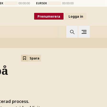
EK
00:00:00
EURSEK
00:00:00
Prenumerera
Logga in
Spara
på
terad process.