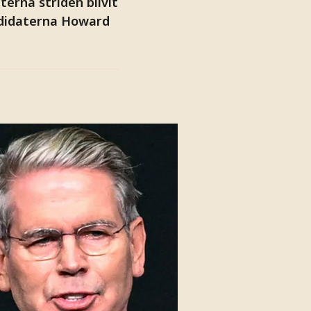
erna striden blivit
andidaterna Howard