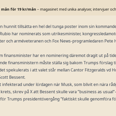
 mån för 19 kr/mån
– magasinet med unika analyser, intervjuer oc
 hunnit tillsätta en hel del tunga poster inom sin kommande
 Rubio har nominerats som utrikesminister, kongressledamot
nister och arméveteranen och Fox News-programledaren Pete He
om finansminister har en nominering däremot dragit ut på ti
e finansministern måste ställa sig bakom Trumps förslag till
et spekulerats i att valet står mellan Cantor Fitzgeralds vd 
cott Bessent.
t infekterad under lördagen när Musk, som blivit en nära råd
rets, skrev på X att Bessent skulle vara ”business as usual”
för Trumps presidentövergång ”faktiskt skulle genomföra f