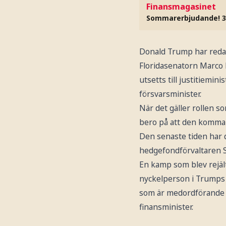
Finansmagasinet
Sommarerbjudande! 3
Donald Trump har redan
Floridasenatorn Marco
utsetts till justitiemi
försvarsminister.
När det gäller rollen s
bero på att den kommand
Den senaste tiden har d
hedgefondförvaltaren S
En kamp som blev rejäl
nyckelperson i Trumps k
som är medordförande 
finansminister.