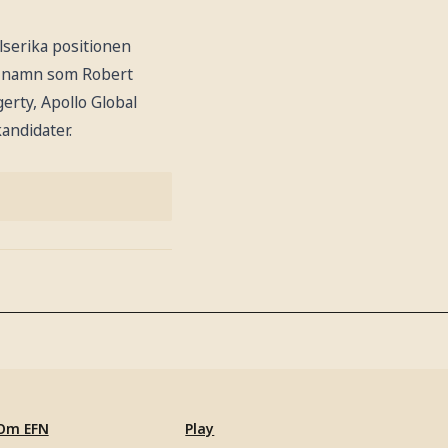
elserika positionen
med namn som Robert
erty, Apollo Global
andidater.
Om EFN
Play