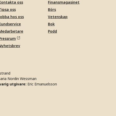
Kontakta oss
Finansmagasinet
Tipsa oss
Börs
Jobba hos oss
Vetenskap
Kundservice
Bok
Medarbetare
Podd
Pressrum
Nyhetsbrev
strand
aria Nordin Wessman
arig utgivare:
Eric Emanuelsson