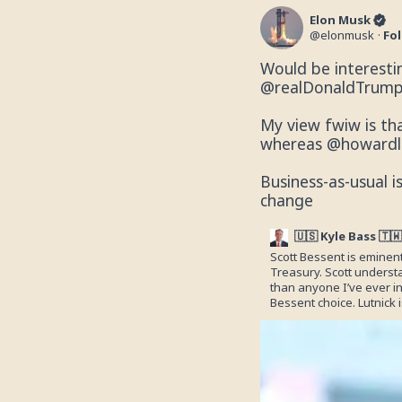
Elon Musk
@
elonmusk
·
Fo
@realDonaldTrum
My view fwiw is tha
whereas 
@howardl
Business-as-usual i
change
🇺🇸 Kyle Bass 🇹🇼
Scott Bessent is eminent
Treasury. Scott underst
than anyone I’ve ever in
Bessent choice. Lutnick 