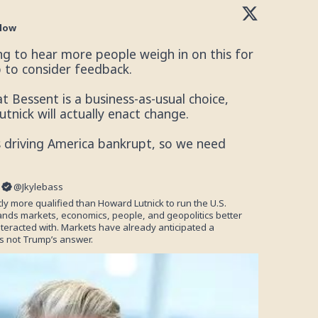
llow
Would be interesting to hear more people weigh in on this for 
p
 to consider feedback.

t Bessent is a business-as-usual choice, 
utnick
 will actually enact change. 

s driving America bankrupt, so we need 
@
Jkylebass
ly more qualified than Howard Lutnick to run the U.S. 
ands markets, economics, people, and geopolitics better 
teracted with. Markets have already anticipated a 
is not Trump’s answer.