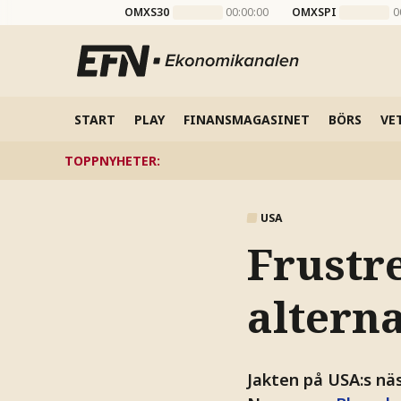
OMXS30
00:00:00
OMXSPI
0
START
PLAY
FINANSMAGASINET
BÖRS
VE
TOPPNYHETER
:
USA
Frustr
alterna
Jakten på USA:s näs