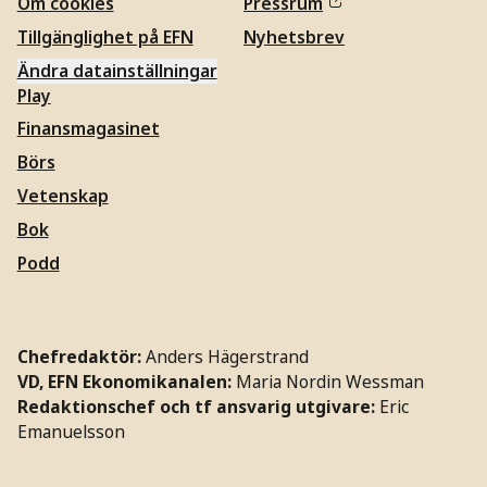
Om cookies
Pressrum
Tillgänglighet på EFN
Nyhetsbrev
Ändra datainställningar
Play
Finansmagasinet
Börs
Vetenskap
Bok
Podd
Chefredaktör:
Anders Hägerstrand
VD, EFN Ekonomikanalen:
Maria Nordin Wessman
Redaktionschef och tf ansvarig utgivare:
Eric
Emanuelsson