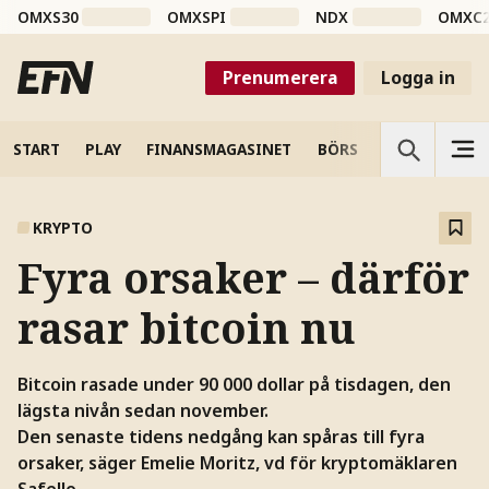
OMXS30
OMXSPI
NDX
OMXC
Prenumerera
Logga in
START
PLAY
FINANSMAGASINET
BÖRS
VETENSKAP
KRYPTO
Fyra orsaker – därför
rasar bitcoin nu
Bitcoin rasade under 90 000 dollar på tisdagen, den
lägsta nivån sedan november.
Den senaste tidens nedgång kan spåras till fyra
orsaker, säger Emelie Moritz, vd för kryptomäklaren
Safello.