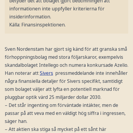
betyder det att bolaget gjort bedömningen att
informationen inte uppfyller kriterierna för
insiderinformation.
Källa: Finansinspektionen.
Sven Nordenstam har gjort sig känd för att granska små
förhoppningsbolag med stora följarskaror, exempelvis
skandalbolaget Intellego och numera konkursade Azelio.
Han noterar att
Sivers
pressmeddelande inte innehåller
några finansiella detaljer för Sivers specifikt, samtidigt
som bolaget väljer att lyfta en potentiell marknad för
pluggbar optik värd 25 miljarder dollar 2030.
– Det står ingenting om förväntade intäkter, men de
passar på att veva med en väldigt hög siffra i ingressen,
säger han.
– Att aktien ska stiga så mycket på ett sånt här