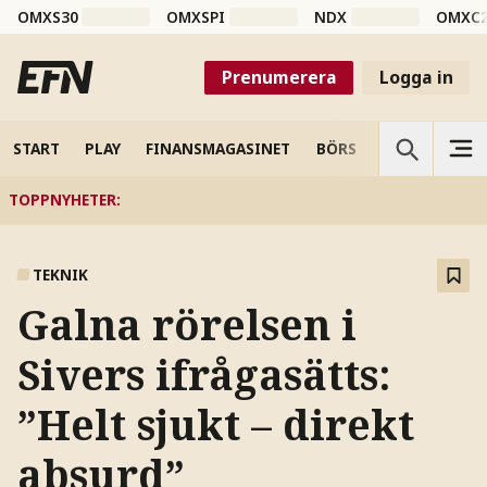
OMXS30
OMXSPI
NDX
OMXC
Prenumerera
Logga in
START
PLAY
FINANSMAGASINET
BÖRS
VETENSKAP
TOPPNYHETER
:
TEKNIK
Galna rörelsen i
Sivers ifrågasätts:
”Helt sjukt – direkt
absurd”