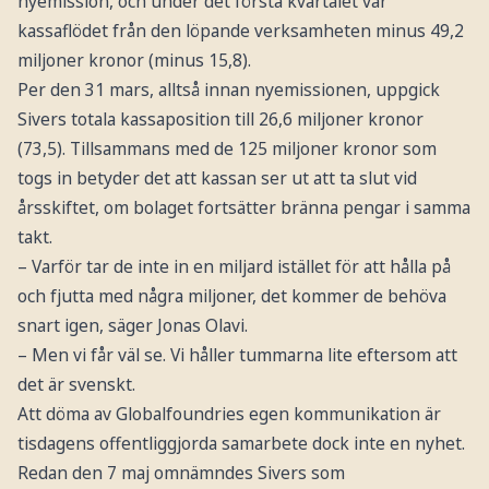
nyemission, och under det första kvartalet var
kassaflödet från den löpande verksamheten minus 49,2
miljoner kronor (minus 15,8).
Per den 31 mars, alltså innan nyemissionen, uppgick
Sivers totala kassaposition till 26,6 miljoner kronor
(73,5). Tillsammans med de 125 miljoner kronor som
togs in betyder det att kassan ser ut att ta slut vid
årsskiftet, om bolaget fortsätter bränna pengar i samma
takt.
– Varför tar de inte in en miljard istället för att hålla på
och fjutta med några miljoner, det kommer de behöva
snart igen, säger Jonas Olavi.
– Men vi får väl se. Vi håller tummarna lite eftersom att
det är svenskt.
Att döma av Globalfoundries egen kommunikation är
tisdagens offentliggjorda samarbete dock inte en nyhet.
Redan den 7 maj omnämndes Sivers som