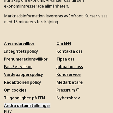
kunskap om ekonomi. Vi vänder oss till den
ekonomiintresserade allmänheten.
Marknadsinformation levereras av Infront. Kurser visas
med 15 minuters fördröjning.
Användarvillkor
Om EFN
Integritetspolicy
Kontakta oss
Prenumerationsvillkor
Tipsa oss
FactSet villkor
Jobba hos oss
Värdepapperspolicy
Kundservice
Redaktionell policy
Medarbetare
Om cookies
Pressrum
Tillgänglighet på EFN
Nyhetsbrev
Ändra datainställningar
Play