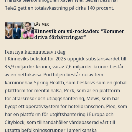
Tele2 gett en totalavkastning på cirka 140 procent.
LÄS MER
Kinnevik om vd-rockaden: ”Kommer
driva förbättringar”
Fem nya kärninnehav i dag
I Kinneviks bokslut för 2025 uppgick substansvärdet till
35,9 miljarder kronor, varav 7,6 miljarder kronor består
av en nettokassa. Portföljen består nu av fem
kärninnehav. Spring Health, som beskrivs som en global
plattform för mental hälsa, Perk, som är en plattform
för affärsresor och utläggshantering, Mews, som har
byggt ett operativsystem för hotellbranschen, Pleo, som
har en plattform för utgiftshantering i Europa och
Cityblock, som tillhandahåller värdebaserad vårt till
utsatta befolkningsgrupper i amerikanska