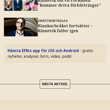
Kinnevik om vd-rockaden:
”Kommer driva förbättringar”
INVESTMENTBOLAG
Blankarbråket fortsätter –
Kinnevik faller igen
Hämta EFN:s app för iOS och Android
- gratis:
nyheter, analyser, börs, video, podd
NÄSTA ARTIKEL