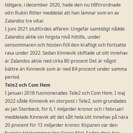
tidigare, i december 2020, hade den nu tillförordnade
vd:n Rubin Ritter meddelat att han lämnar som en av
Zalandos tre vd:ar.
I juni 2021 slutfördes affären. Ungefär samtidigt nådde
Zalandos aktie sin högsta nivå hittills, under
sensommaren och hösten föll den kraftigt och fortsatte
rasa under 2022. Sedan Kinnevik skiftade ut sitt innehav
är Zalandos aktie ned cirka 80 procent Det är något
bättre än Kinnevik som är ned 84 procent under samma
period.
Tele2 och Com Hem
I januari 2018 fusinonerades Tele2 och Com Hem. I maj
2022 sålde Kinnevik en storpost i Tele2, som grundades
av Jan Stenbeck, för 6,1 miljarder kronor och i februari
meddelade Kinnevik att det sålt hela sitt innehav på nära
20 procent för 13 miljarder kronor. Köparen var den
franska telekommogulen Xavier Niel. Sedan dess har