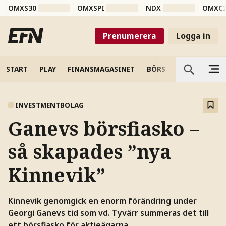
OMXS30
OMXSPI
NDX
OMXC
Prenumerera
Logga in
START
PLAY
FINANSMAGASINET
BÖRS
VETENSKAP
INVESTMENTBOLAG
Ganevs börsfiasko –
så skapades ”nya
Kinnevik”
Kinnevik genomgick en enorm förändring under
Georgi Ganevs tid som vd. Tyvärr summeras det till
ett börsfiasko för aktieägarna.