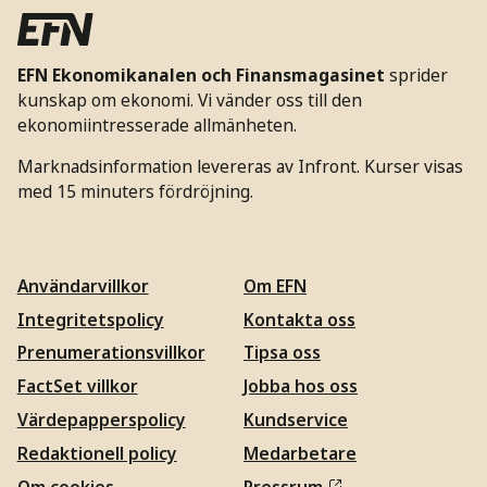
EFN Ekonomikanalen och Finansmagasinet
sprider
kunskap om ekonomi. Vi vänder oss till den
ekonomiintresserade allmänheten.
Marknadsinformation levereras av Infront. Kurser visas
med 15 minuters fördröjning.
Användarvillkor
Om EFN
Integritetspolicy
Kontakta oss
Prenumerationsvillkor
Tipsa oss
FactSet villkor
Jobba hos oss
Värdepapperspolicy
Kundservice
Redaktionell policy
Medarbetare
Om cookies
Pressrum