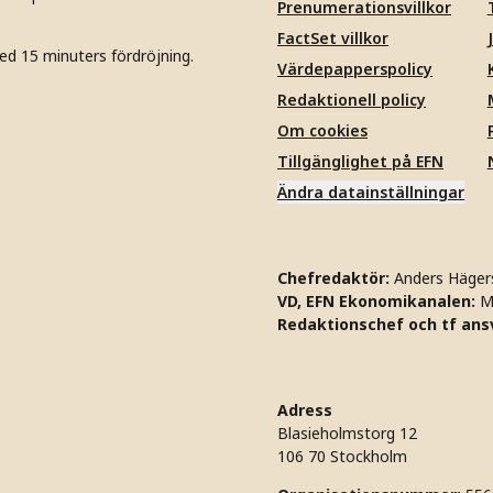
Prenumerationsvillkor
FactSet villkor
ed 15 minuters fördröjning.
Värdepapperspolicy
Redaktionell policy
Om cookies
Tillgänglighet på EFN
Ändra datainställningar
Chefredaktör:
Anders Häger
VD, EFN Ekonomikanalen:
M
Redaktionschef och tf ansv
Adress
Blasieholmstorg 12
106 70 Stockholm