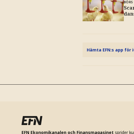
BÖRS 
Sca
dan
Hämta EFN:s app för 
EFN Ekonomikanalen och Finansmagasinet
sprider k