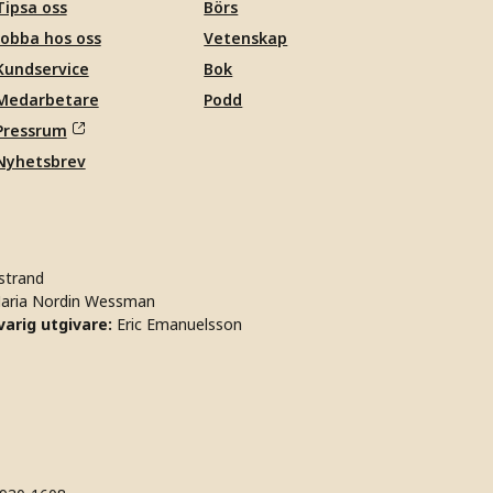
Tipsa oss
Börs
Jobba hos oss
Vetenskap
Kundservice
Bok
Medarbetare
Podd
Pressrum
Nyhetsbrev
strand
aria Nordin Wessman
arig utgivare:
Eric Emanuelsson