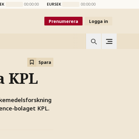
EK
00:00:00
EURSEK
00:00:00
Prenumerera
Logga in
Spara
a KPL
äkemedelsforskning
ience-bolaget KPL.