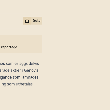
Dela
h reportage.
or, som erläggs delvis
erade aktier i Genovis
ndigande som lämnades
ling som utbetalas