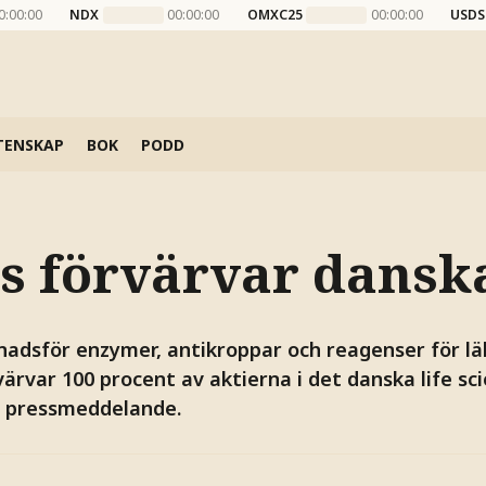
0:00:00
NDX
00:00:00
OMXC25
00:00:00
USDS
TENSKAP
BOK
PODD
s förvärvar dansk
adsför enzymer, antikroppar och reagenser för l
värvar 100 procent av aktierna i det danska life sc
t pressmeddelande.