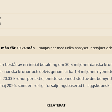
2
3
 mån för 19 kr/mån
– magasinet med unika analyser, intervjuer oc
en består av en initial betalning om 30,5 miljoner danska kron
r norska kronor och delvis genom cirka 1,4 miljoner nyemitt
om 20:03 kronor per aktie, emitterade med stöd av det bemy
j 2026, samt en rörlig, försäljningsbaserad tilläggsköpeskil
RELATERAT