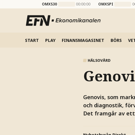
OMXS30
00:00:00
OMXSPI
0
START
PLAY
FINANSMAGASINET
BÖRS
VE
HÄLSOVÅRD
Genovi
Genovis, som markn
och diagnostik, för
Det framgår av et
Nyhetsbyrån Direkt