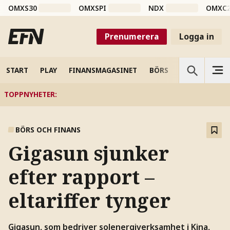
OMXS30
OMXSPI
NDX
OMXC
Prenumerera
Logga in
START
PLAY
FINANSMAGASINET
BÖRS
VETENSKAP
TOPPNYHETER
:
BÖRS OCH FINANS
Gigasun sjunker
efter rapport –
eltariffer tynger
Gigasun, som bedriver solenergiverksamhet i Kina,