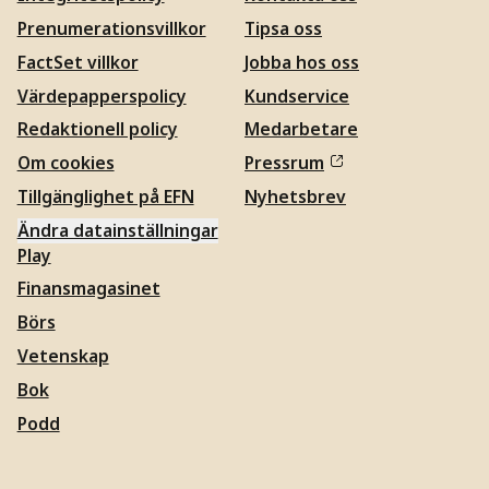
Prenumerationsvillkor
Tipsa oss
FactSet villkor
Jobba hos oss
Värdepapperspolicy
Kundservice
Redaktionell policy
Medarbetare
Om cookies
Pressrum
Tillgänglighet på EFN
Nyhetsbrev
Ändra datainställningar
Play
Finansmagasinet
Börs
Vetenskap
Bok
Podd