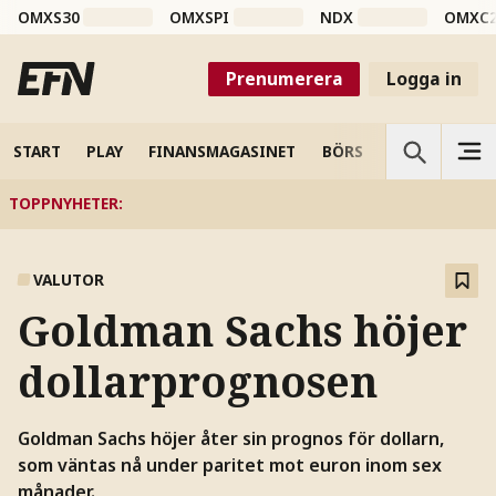
OMXS30
OMXSPI
NDX
OMXC
Prenumerera
Logga in
START
PLAY
FINANSMAGASINET
BÖRS
VETENSKAP
TOPPNYHETER
:
VALUTOR
Goldman Sachs höjer
dollarprognosen
Goldman Sachs höjer åter sin prognos för dollarn,
som väntas nå under paritet mot euron inom sex
månader.