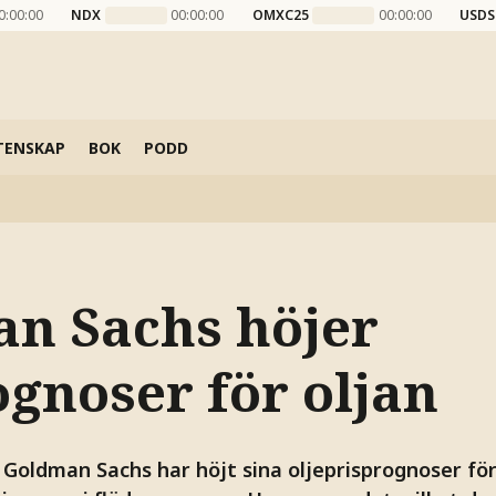
0:00:00
NDX
00:00:00
OMXC25
00:00:00
USDS
TENSKAP
BOK
PODD
n Sachs höjer
ognoser för oljan
oldman Sachs har höjt sina oljeprisprognoser för