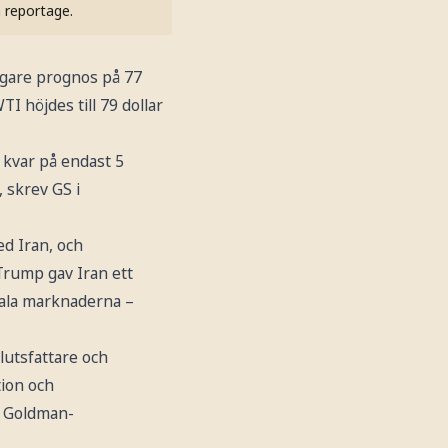
h reportage.
digare prognos på 77
I höjdes till 79 dollar
 kvar på endast 5
 skrev GS i
ed Iran, och
 Trump gav Iran ett
bala marknaderna –
lutsfattare och
tion och
v Goldman-