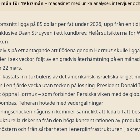
 mån för 19 kr/mån
– magasinet med unika analyser, intervjuer oc
omsnitt ligga på 85 dollar per fat under 2026, upp från en ti
inklusive Daan Struyven i ett kundbrev. Helårsutsikterna för WT
ken.
elvis på ett antagande att flödena genom Hormuz skulle ligga
er i sex veckor, följt av en gradvis återhämtning på en månad,
 22 mars.
kastats in i turbulens av det amerikansk-israeliska kriget m
in i en fjärde vecka utan tecken på lösning. President Donald
tt öppna Hormuz – som förbinder Persiska viken med de glo
k bombas. Teheran hotade med vedergällningar.
jningschocken någonsin kommer sannolikt att leda till att bes
ukturella riskerna från den höga koncentrationen av produk
anöstern och från sårbarheten i energiinfrastrukturen", skre