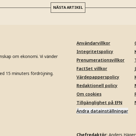
NÄSTA ARTIKEL
Användarvillkor
Integritetspolicy
unskap om ekonomi. Vi vänder
Prenumerationsvillkor
FactSet villkor
ed 15 minuters fördröjning.
Värdepapperspolicy
Redaktionell policy
Om cookies
Tillgänglighet på EFN
Ändra datainställningar
Chefredaktör:
Anders Häger