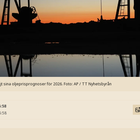
 sina oljeprisprognoser för 2026.
Foto: AP / TT Nyhetsbyrån
5:58
5:58