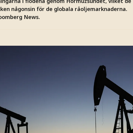
ningarna i flödena genom Hormuzsundet, vilket de
ken någonsin för de globala råoljemarknaderna.
loomberg News.