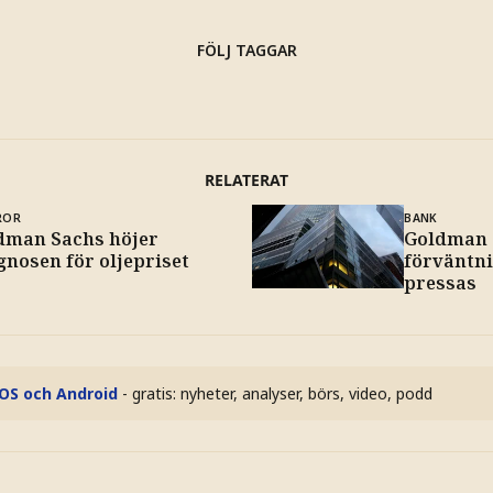
FÖLJ TAGGAR
RELATERAT
ROR
BANK
dman Sachs höjer
Goldman 
gnosen för oljepriset
förväntni
pressas
iOS och Android
- gratis: nyheter, analyser, börs, video, podd