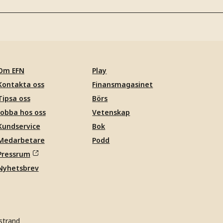
Om EFN
Play
Kontakta oss
Finansmagasinet
Tipsa oss
Börs
Jobba hos oss
Vetenskap
Kundservice
Bok
Medarbetare
Podd
Pressrum
Nyhetsbrev
strand