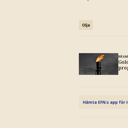
Olja
RÅVA
Gol
pro
Hämta EFN:s app för 