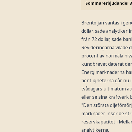
Sommarerbjudande! 3
Brentoljan väntas i gen
dollar, sade analytiker 
från 72 dollar, sade ban
Revideringarna vilade d
procent av normala nivå
kundbrevet daterat den
Energimarknaderna har 
fientligheterna går nu 
tvådagars ultimatum a
eller se sina kraftver
"Den största oljeförsör
marknader inser de str
reservkapacitet i Mell
analytikerna.