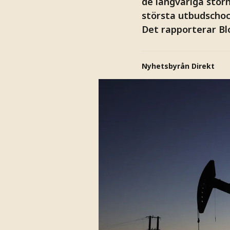
de långvariga stör
största utbudschoc
Det rapporterar B
Nyhetsbyrån Direkt