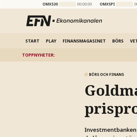
OMXS30
00:00:00
OMXSPI
0
START
PLAY
FINANSMAGASINET
BÖRS
VE
TOPPNYHETER
:
BÖRS OCH FINANS
Goldma
prispr
Investmentbanken G