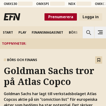
OMXS30
OMXSPI
NDX
OMXC
Prenumerera
Logga in
START
PLAY
FINANSMAGASINET
BÖRS
VETENSKAP
TOPPNYHETER
:
BÖRS OCH FINANS
Goldman Sachs tror
på Atlas Copco
Goldman Sachs har lagt till verkstadsbolaget Atlas
Copcos aktie på sin "conviction list" för europeiska
akter som bedöms ha star potential. Det skriver