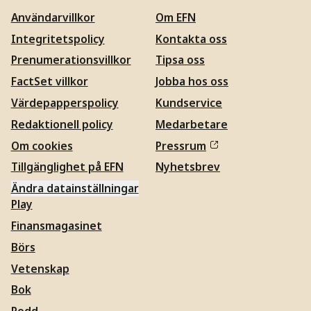
Användarvillkor
Om EFN
Integritetspolicy
Kontakta oss
Prenumerationsvillkor
Tipsa oss
FactSet villkor
Jobba hos oss
Värdepapperspolicy
Kundservice
Redaktionell policy
Medarbetare
Om cookies
Pressrum
Tillgänglighet på EFN
Nyhetsbrev
Ändra datainställningar
Play
Finansmagasinet
Börs
Vetenskap
Bok