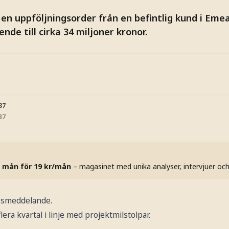
en uppföljningsorder från en befintlig kund i Em
nde till cirka 34 miljoner kronor.
37
37
 mån för 19 kr/mån
– magasinet med unika analyser, intervjuer oc
essmeddelande.
era kvartal i linje med projektmilstolpar.