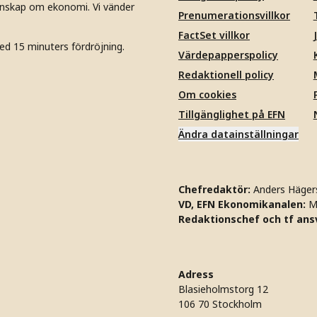
unskap om ekonomi. Vi vänder
Prenumerationsvillkor
FactSet villkor
ed 15 minuters fördröjning.
Värdepapperspolicy
Redaktionell policy
Om cookies
Tillgänglighet på EFN
Ändra datainställningar
Chefredaktör:
Anders Häger
VD, EFN Ekonomikanalen:
M
Redaktionschef och tf ansv
Adress
Blasieholmstorg 12
106 70 Stockholm