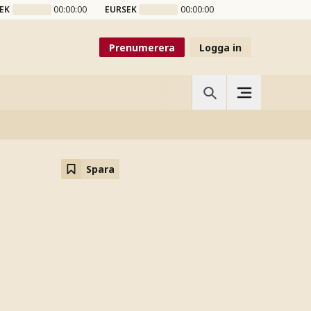
EK
00:00:00
EURSEK
00:00:00
Prenumerera
Logga in
Spara