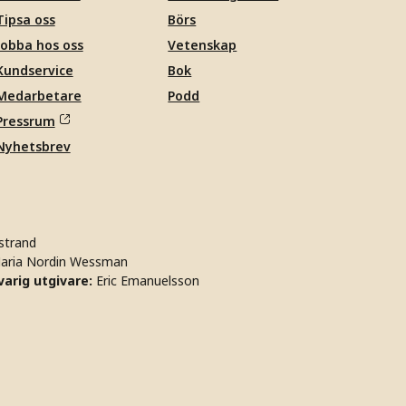
Tipsa oss
Börs
Jobba hos oss
Vetenskap
Kundservice
Bok
Medarbetare
Podd
Pressrum
Nyhetsbrev
strand
aria Nordin Wessman
arig utgivare:
Eric Emanuelsson