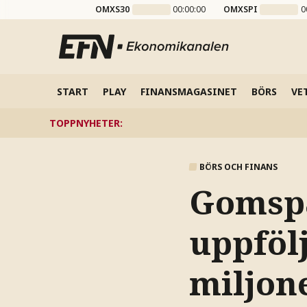
OMXS30
00:00:00
OMXSPI
0
START
PLAY
FINANSMAGASINET
BÖRS
VE
TOPPNYHETER
:
BÖRS OCH FINANS
Gomspa
uppföl
miljon