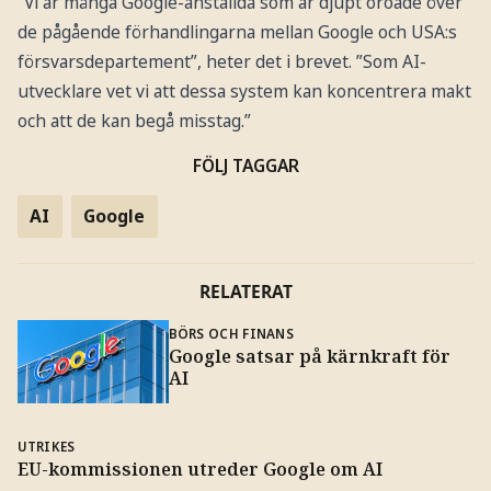
”Vi är många Google-anställda som är djupt oroade över
de pågående förhandlingarna mellan Google och USA:s
försvarsdepartement”, heter det i brevet. ”Som AI-
utvecklare vet vi att dessa system kan koncentrera makt
och att de kan begå misstag.”
FÖLJ TAGGAR
AI
Google
RELATERAT
BÖRS OCH FINANS
Google satsar på kärnkraft för
AI
UTRIKES
EU-kommissionen utreder Google om AI