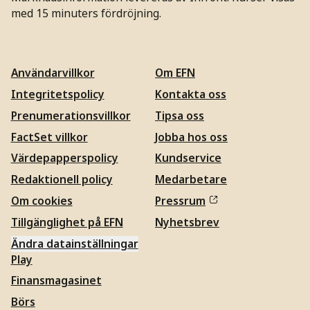
med 15 minuters fördröjning.
Användarvillkor
Om EFN
Integritetspolicy
Kontakta oss
Prenumerationsvillkor
Tipsa oss
FactSet villkor
Jobba hos oss
Värdepapperspolicy
Kundservice
Redaktionell policy
Medarbetare
Om cookies
Pressrum
Tillgänglighet på EFN
Nyhetsbrev
Ändra datainställningar
Play
Finansmagasinet
Börs