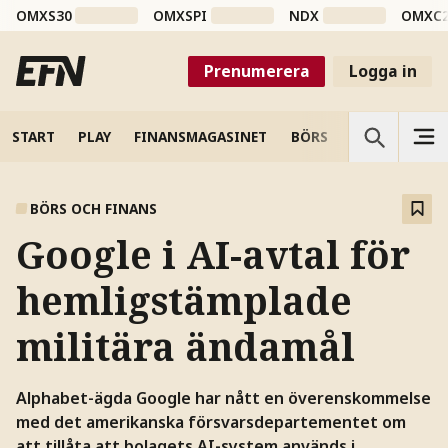
OMXS30
OMXSPI
NDX
OMXC
Prenumerera
Logga in
START
PLAY
FINANSMAGASINET
BÖRS
VETENSKAP
BÖRS OCH FINANS
Google i AI-avtal för
hemligstämplade
militära ändamål
Alphabet-ägda Google har nått en överenskommelse
med det amerikanska försvarsdepartementet om
att tillåta att bolagets AI-system används i