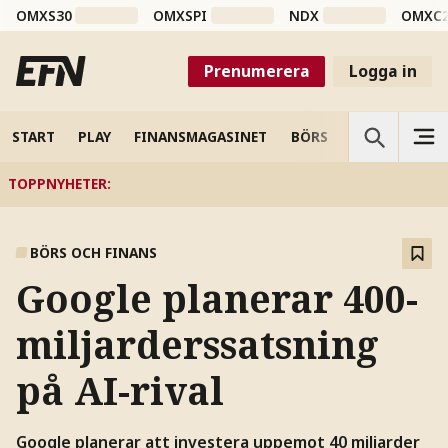
OMXS30
OMXSPI
NDX
OMXC
Prenumerera
Logga in
START
PLAY
FINANSMAGASINET
BÖRS
VETENSKAP
TOPPNYHETER
:
BÖRS OCH FINANS
Google planerar 400-
miljarderssatsning
på AI-rival
Google planerar att investera uppemot 40 miljarder