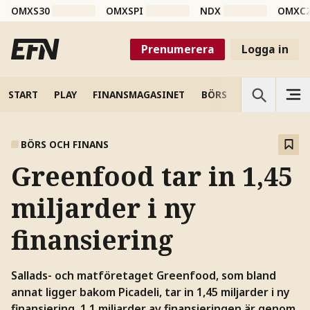
OMXS30
OMXSPI
NDX
OMXC
Prenumerera
Logga in
START
PLAY
FINANSMAGASINET
BÖRS
VETENSKAP
BÖRS OCH FINANS
Greenfood tar in 1,45
miljarder i ny
finansiering
Sallads- och matföretaget Greenfood, som bland
annat ligger bakom Picadeli, tar in 1,45 miljarder i ny
finansiering. 1,1 miljarder av finansieringen är genom