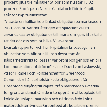
procent plus tre månader Stibor som nu står i 3,02
procent. Storägarna Nordic Capital och Fidelio Capital
står för kapitaltillskottet.
”Vi satte en hållbarhetslänkad obligation på marknaden
2021, och nu var det återigen ett självklart val att
använda oss av obligationer till finansieringen. Ett skäl är
att det gör oss semipublika. Vi levererar
kvartalsrapporter och har kapitalmarknadsdagar. En
obligation som blir publik, och dessutom är
hållbarhetsinriktad, passar vår profil och ger oss en bra
kommunikationsplattform”, säger David von Laskowski,
vd för Picadeli och koncernchef för Greenfood.
Genom den hållbarhetslänkade obligationen får
Greenfood tillgång till kapital från marknaden avsedda
för gröna ändamål. Om de inte uppnår mål kopplade till
koldioxidutsläpp, matsvinn och näringsvärde i sina
matprodukter tvingas Greenfood att betala en premie.