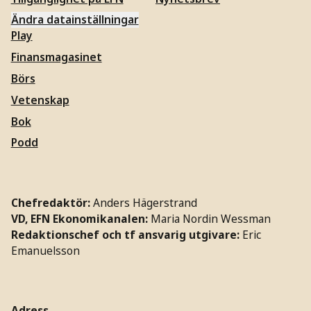
Ändra datainställningar
Play
Finansmagasinet
Börs
Vetenskap
Bok
Podd
Chefredaktör:
Anders Hägerstrand
VD, EFN Ekonomikanalen:
Maria Nordin Wessman
Redaktionschef och tf ansvarig utgivare:
Eric
Emanuelsson
Adress