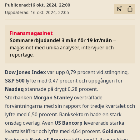
Publicerad:
16 okt. 2024, 22:00
Uppdaterad:
16 okt. 2024, 22:05
Finansmagasinet
Sommarerbjudande! 3 mån för 19 kr/mån
–
magasinet med unika analyser, intervjuer och
reportage.
Dow Jones Index
var upp 0,79 procent vid stängning,
S&P 500
lyfte med 0,47 procent och uppgången för
Nasdaq
stannade på drygt 0,28 procent.
Storbanken
Morgan Stanley
överträffade
förväntningarna med sin rapport för tredje kvartalet och
lyfte med 6,50 procent. Banksektorn hade en stark
onsdag överlag. Även
US Bancorp
levererade starka
kvartalssiffror och lyfte med 4,64 procent.
Goldman
Sachs
och
Bank of America
lyfte med 1,4 respektive