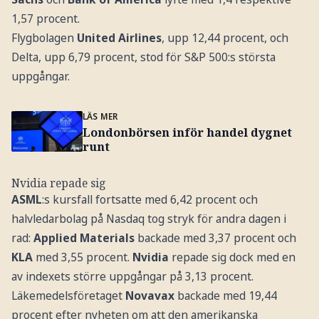
1,57 procent.
Flygbolagen
United Airlines
, upp 12,44 procent, och
Delta, upp 6,79 procent, stod för S&P 500:s största
uppgångar.
LÄS MER
Londonbörsen inför handel dygnet
runt
Nvidia repade sig
ASML
:s kursfall fortsatte med 6,42 procent och
halvledarbolag på Nasdaq tog stryk för andra dagen i
rad:
Applied Materials
backade med 3,37 procent och
KLA
med 3,55 procent.
Nvidia
repade sig dock med en
av indexets större uppgångar på 3,13 procent.
Läkemedelsföretaget
Novavax
backade med 19,44
procent efter nyheten om att den amerikanska