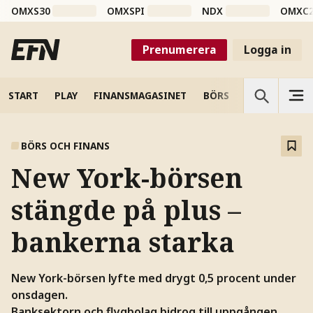
OMXS30
OMXSPI
NDX
OMXC
Prenumerera
Logga in
START
PLAY
FINANSMAGASINET
BÖRS
VETENSKAP
BÖRS OCH FINANS
New York-börsen
stängde på plus –
bankerna starka
New York-börsen lyfte med drygt 0,5 procent under
onsdagen.
Banksektorn och flygbolag bidrog till uppgången.