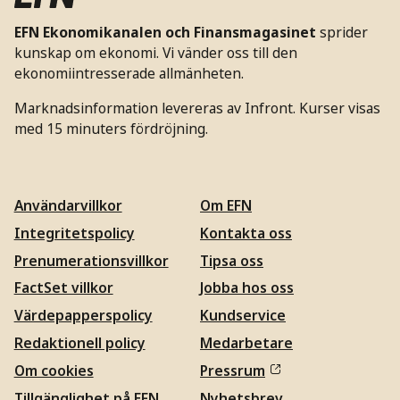
EFN Ekonomikanalen och Finansmagasinet
sprider
kunskap om ekonomi. Vi vänder oss till den
ekonomiintresserade allmänheten.
Marknadsinformation levereras av Infront. Kurser visas
med 15 minuters fördröjning.
Användarvillkor
Om EFN
Integritetspolicy
Kontakta oss
Prenumerationsvillkor
Tipsa oss
FactSet villkor
Jobba hos oss
Värdepapperspolicy
Kundservice
Redaktionell policy
Medarbetare
Om cookies
Pressrum
Tillgänglighet på EFN
Nyhetsbrev