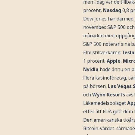
men i dag var de tillba
procent,
Nasdaq
0,8 p
Dow Jones har därmed ö
november. S&P 500 och 
månaden med uppgångar
S&P 500 noterar sina b
Elbilstillverkaren
Tesla
1 procent.
Apple
,
Micr
Nvidia
hade ännu en br
Flera kasinoföretag, sä
på börsen.
Las Vegas 
och
Wynn Resorts
avsl
Läkemedelsbolaget
App
efter att FDA gett de
Den amerikanska tioårs
Bitcoin-värdet närmade 