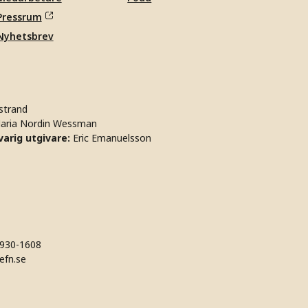
Pressrum
Nyhetsbrev
strand
aria Nordin Wessman
arig utgivare:
Eric Emanuelsson
930-1608
efn.se