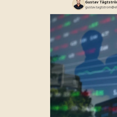
Gustav Tägtstr
gustav.tagtstrom@e