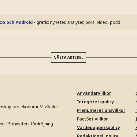
iOS och Android
- gratis: nyheter, analyser, börs, video, podd
NÄSTA ARTIKEL
Användarvillkor
Integritetspolicy
unskap om ekonomi. Vi vänder
Prenumerationsvillkor
FactSet villkor
ed 15 minuters fördröjning.
Värdepapperspolicy
Redaktionell policy