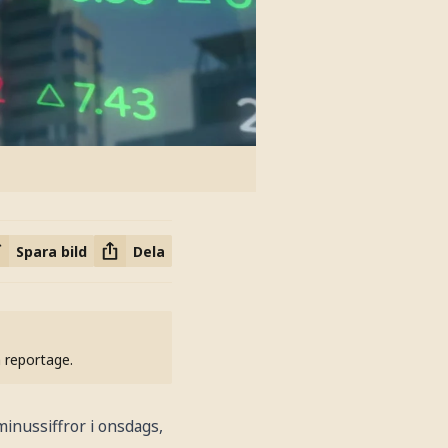
Spara bild
Dela
h reportage.
inussiffror i onsdags,