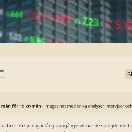
:00
:20
 mån för 19 kr/mån
– magasinet med unika analyser, intervjuer oc
a bröt en sju dagar lång uppgångssvit när de stängde med m