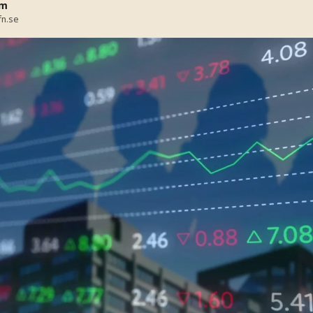
öm
fn.se