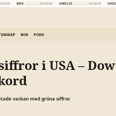
0:00:00
NDX
00:00:00
OMXC25
00:00:00
USDS
TENSKAP
BOK
PODD
iffror i USA – Dow
ekord
tade veckan med gröna siffror.