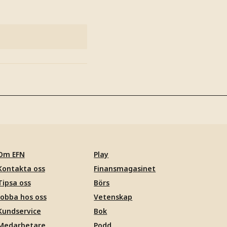
Om EFN
Play
Kontakta oss
Finansmagasinet
Tipsa oss
Börs
Jobba hos oss
Vetenskap
Kundservice
Bok
Medarbetare
Podd