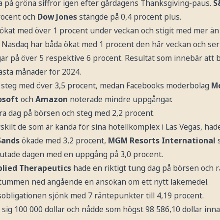
ka på gröna siffror igen efter gårdagens Thanksgiving-paus.
S
rocent och
Dow Jones
stängde på 0,4 procent plus.
kat med över 1 procent under veckan och stigit med mer än 7,
Nasdaq har båda ökat med 1 procent den här veckan och ser u
 på över 5 respektive 6 procent. Resultat som innebär att 
ästa månader för 2024.
steg med över 3,5 procent, medan Facebooks moderbolag
M
osoft
och
Amazon
noterade mindre uppgångar.
a dag på börsen och steg med 2,2 procent.
rskilt de som är kända för sina hotellkomplex i Las Vegas, ha
Sands
ökade med 3,2 procent,
MGM Resorts International
s
utade dagen med en uppgång på 3,0 procent.
lied Therapeutics
hade en riktigt tung dag på börsen och r
m tummen ned angående en ansökan om ett nytt läkemedel.
obligationen sjönk med 7 räntepunkter till 4,19 procent.
sig 100 000 dollar och nådde som högst 98 586,10 dollar innan 