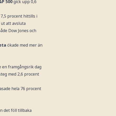
&P 500
gick upp 0,6
5 procent hittills i
t att avsluta
både Dow Jones och
eta
ökade med mer än
de en framgångsrik dag
teg med 2,6 procent
asade hela 76 procent
det föll tillbaka