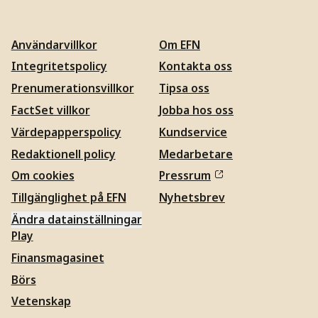
Användarvillkor
Om EFN
Integritetspolicy
Kontakta oss
Prenumerationsvillkor
Tipsa oss
FactSet villkor
Jobba hos oss
Värdepapperspolicy
Kundservice
Redaktionell policy
Medarbetare
Om cookies
Pressrum
Tillgänglighet på EFN
Nyhetsbrev
Ändra datainställningar
Play
Finansmagasinet
Börs
Vetenskap