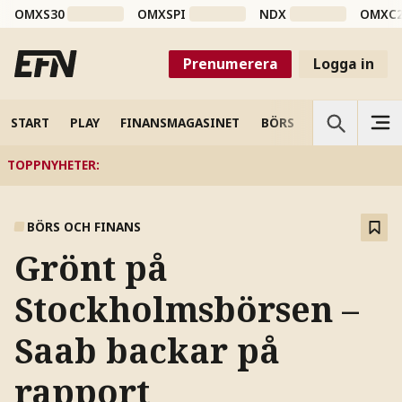
OMXS30
OMXSPI
NDX
OMXC
Prenumerera
Logga in
START
PLAY
FINANSMAGASINET
BÖRS
VETENSKAP
TOPPNYHETER
:
BÖRS OCH FINANS
Grönt på
Stockholmsbörsen –
Saab backar på
rapport