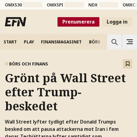
OMXS30
OMXSPI
NDX
OMXC
Prenumerera
Logga in
START
PLAY
FINANSMAGASINET
BÖRS
VETENSKAP
BÖRS OCH FINANS
Grönt på Wall Street
efter Trump-
beskedet
Wall Street lyfter tydligt efter Donald Trumps
besked om att pausa attackerna mot Iran i fem
dagar. Techjättarna lyfter samtidigt som