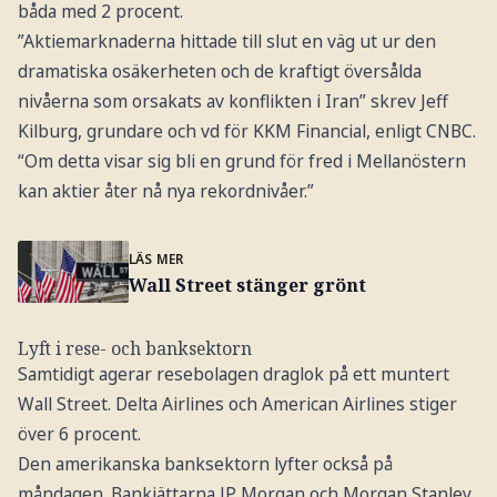
båda med 2 procent.
”Aktiemarknaderna hittade till slut en väg ut ur den
dramatiska osäkerheten och de kraftigt översålda
nivåerna som orsakats av konflikten i Iran” skrev Jeff
Kilburg, grundare och vd för KKM Financial, enligt CNBC.
“Om detta visar sig bli en grund för fred i Mellanöstern
kan aktier åter nå nya rekordnivåer.”
LÄS MER
Wall Street stänger grönt
Lyft i rese- och banksektorn
Samtidigt agerar resebolagen draglok på ett muntert
Wall Street. Delta Airlines och American Airlines stiger
över 6 procent.
Den amerikanska banksektorn lyfter också på
måndagen. Bankjättarna JP Morgan och Morgan Stanley