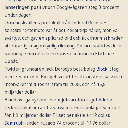
lanseringen positivt och Google-ägaren steg 3 procent
under dagen.
Onsdagskvällens protokoll från Federal Reserves
senaste räntemöte var åt det hökaktiga hållet, men var
svårtytt och gav en splittrad bild och fick inte marknaden
att röra sig i någon tydlig riktning. Dollarn stärktes dock
samtidigt som den amerikanska tioåringen klättrade
uppåt.
Twitter-grundaren Jack Dorseys betalbolag
Block
steg
med 7,5 procent. Bolaget sig att bruttovinsten ska växa i
intervallet 'mid-teens' fram till 2028, och nå 15,8
miljarder dollar.
Bland övriga nyheter har mjukvaruföretaget
Adobe
tecknat avtal om att förvärva mjukvarubolaget Semrush
för 1,9 miljarder dollar. Priset per aktie är 12 dollar.
Semrush
-aktien rusade 74 procent till 11:76 dollar