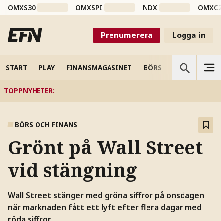
OMXS30
OMXSPI
NDX
OMXC
Prenumerera
Logga in
START
PLAY
FINANSMAGASINET
BÖRS
VETENSKAP
TOPPNYHETER
:
BÖRS OCH FINANS
Grönt på Wall Street
vid stängning
Wall Street stänger med gröna siffror på onsdagen
när marknaden fått ett lyft efter flera dagar med
röda siffror.