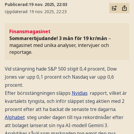
Publicerad:
19 nov. 2025, 22:03
Uppdaterad:
19 nov. 2025, 22:23
Finansmagasinet
Sommarerbjudande! 3 mån för 19 kr/mån
–
magasinet med unika analyser, intervjuer och
reportage.
Vid stängning hade S&P 500 stigit 0,4 procent, Dow
Jones var upp 0,1 procent och Nasdaq var upp 0,6
procent.
Efter börsstängningen släpps
Nvidias
rapport, vilket är
kvartalets tyngsta, och inför släppet steg aktien med 2
procent efter att ha backat de senaste tre dagarna.
Alphabet
steg under dagen till nya rekordnivåer efter
att bolaget lanserat sin nya AI-modell Gemini 3.
Analytiker såväl som marknaden tog emot den nya