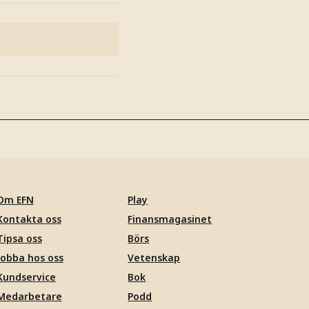
Om EFN
Play
Kontakta oss
Finansmagasinet
Tipsa oss
Börs
Jobba hos oss
Vetenskap
Kundservice
Bok
Medarbetare
Podd