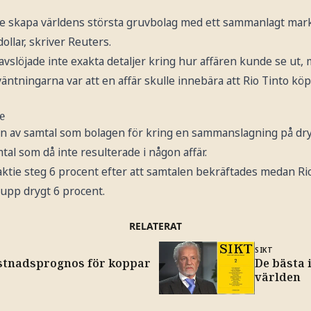
ulle skapa världens största gruvbolag med ett sammanlagt ma
ollar, skriver Reuters.
avslöjade inte exakta detaljer kring hur affären kunde se ut
äntningarna var att en affär skulle innebära att Rio Tinto köpe
e
 av samtal som bolagen för kring en sammanslagning på drygt 
al som då inte resulterade i någon affär.
ktie steg 6 procent efter att samtalen bekräftades medan Rio
 upp drygt 6 procent.
RELATERAT
SIKT
stnadsprognos för koppar
De bästa i
världen