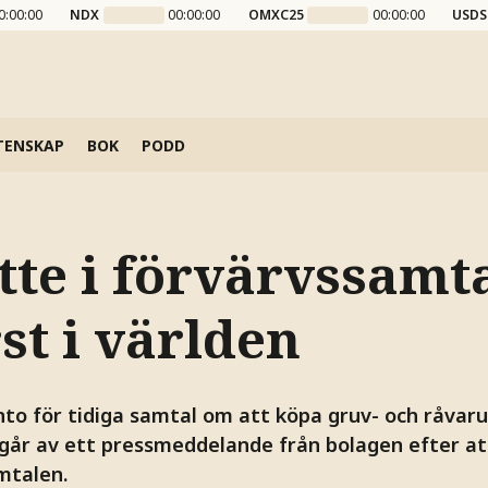
0:00:00
NDX
00:00:00
OMXC25
00:00:00
USDS
TENSKAP
BOK
PODD
tte i förvärvssamta
rst i världen
nto för tidiga samtal om att köpa gruv- och råvar
går av ett pressmeddelande från bolagen efter a
mtalen.