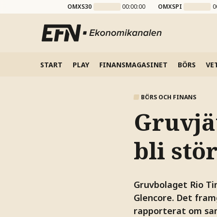
OMXS30
00:00:00
OMXSPI
0
START
PLAY
FINANSMAGASINET
BÖRS
VE
BÖRS OCH FINANS
Gruvjä
bli stö
Gruvbolaget Rio Ti
Glencore. Det fram
rapporterat om sa