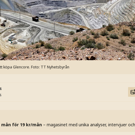
att köpa Glencore.
Foto: TT Nyhetsbyrån
4
4
 mån för 19 kr/mån
– magasinet med unika analyser, intervjuer oc