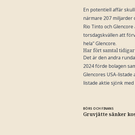
En potentiell affär sk
närmare 207 miljarder d
Rio Tinto och Glencore 
torsdagskvällen att förv
hela" Glencore.
Har fört samtal tidigar
Det är den andra rundan
2024 förde bolagen samt
Glencores USA-listade a
listade aktie sjönk med
BÖRS OCH FINANS
Gruvjätte sänker ko