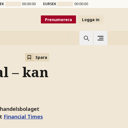
EK
00:00:00
EURSEK
00:00:00
Prenumerera
Logga in
Spara
l – kan
uhandelsbolaget
tt
Financial Times