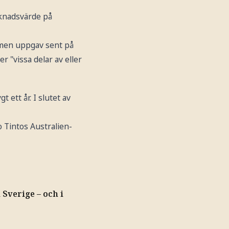
rknadsvärde på
, men uppgav sent på
r "vissa delar av eller
ett år. I slutet av
 Tintos Australien-
 Sverige – och i