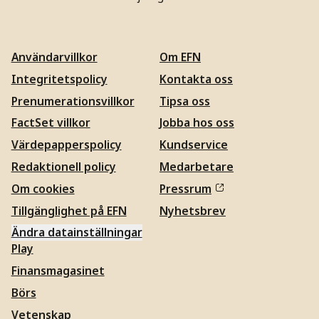
Användarvillkor
Om EFN
Integritetspolicy
Kontakta oss
Prenumerationsvillkor
Tipsa oss
FactSet villkor
Jobba hos oss
Värdepapperspolicy
Kundservice
Redaktionell policy
Medarbetare
Om cookies
Pressrum
Tillgänglighet på EFN
Nyhetsbrev
Ändra datainställningar
Play
Finansmagasinet
Börs
Vetenskap