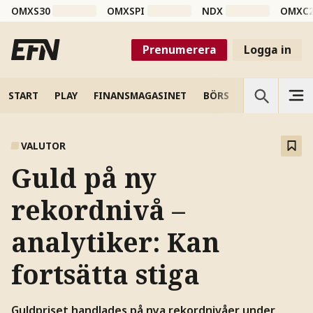
OMXS30
OMXSPI
NDX
OMXC
Prenumerera
Logga in
START
PLAY
FINANSMAGASINET
BÖRS
VETENSKAP
VALUTOR
Guld på ny
rekordnivå –
analytiker: Kan
fortsätta stiga
Guldpriset handlades på nya rekordnivåer under