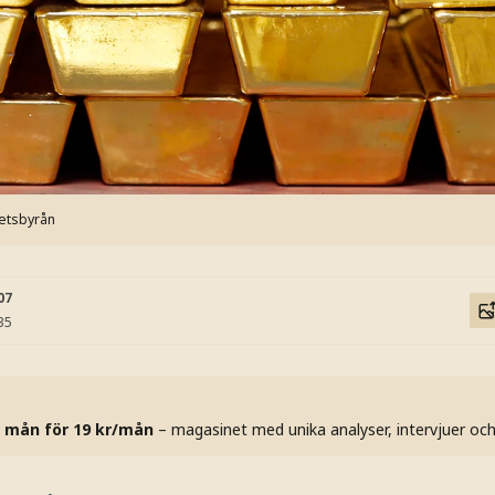
etsbyrån
07
35
 mån för 19 kr/mån
– magasinet med unika analyser, intervjuer oc