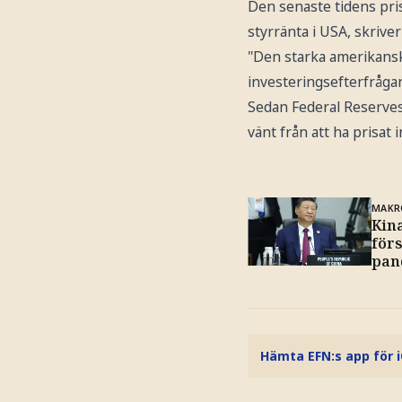
Den senaste tidens pri
styrränta i USA, skrive
"Den starka amerikanska
investeringsefterfrågan
Sedan Federal Reserves
vänt från att ha prisat 
MAKR
Kina
för
pan
Hämta EFN:s app för 