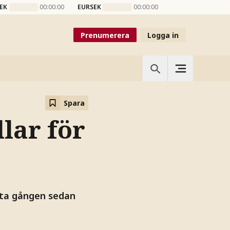
EK
00:00:00
EURSEK
00:00:00
Prenumerera
Logga in
Spara
lar för
rsta gången sedan