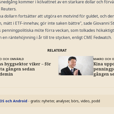
snedgång kommer i kölvattnet av en starkare dollar och för
r Reuters.
 dollarn fortsätter att utgöra en motvind för guldet, och de
, mätt i ETF-innehav, gör inte saken bättre", sade Giovanni 
 penningpolitiska möte förra veckan, som tolkades hökaktig
in en räntehöjnning i år till tre stycken, enligt CME Fedwatch.
RELATERAT
O OCH OMVÄRLD
MAKRO OCH 
s byggsektor viker – för
Kina upp
sta gången sedan
penningpo
demin
gången s
iOS och Android
- gratis: nyheter, analyser, börs, video, podd