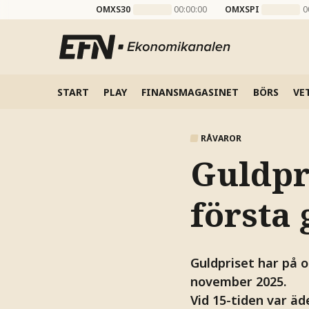
OMXS30
00:00:00
OMXSPI
0
START
PLAY
FINANSMAGASINET
BÖRS
VE
RÅVAROR
Guldpri
första
Guldpriset har på o
november 2025.
Vid 15-tiden var äde