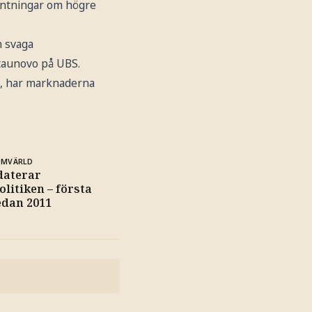
väntningar om högre
n svaga
Staunovo på UBS.
t, har marknaderna
OMVÄRLD
daterar
litiken – första
edan 2011