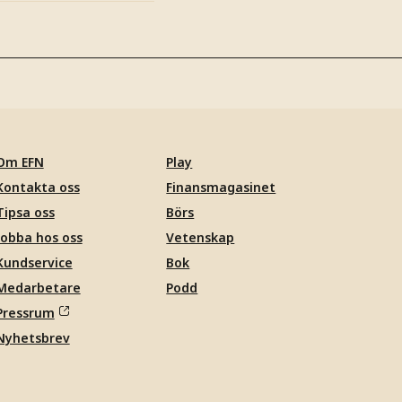
Om EFN
Play
Kontakta oss
Finansmagasinet
Tipsa oss
Börs
Jobba hos oss
Vetenskap
Kundservice
Bok
Medarbetare
Podd
Pressrum
Nyhetsbrev