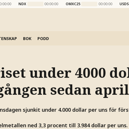
0:00:00
NDX
00:00:00
OMXC25
00:00:00
USDS
TENSKAP
BOK
PODD
set under 4000 dol
 gången sedan april
nsdagen sjunkit under 4.000 dollar per uns för fö
lmetallen ned 3,3 procent till 3.984 dollar per uns.