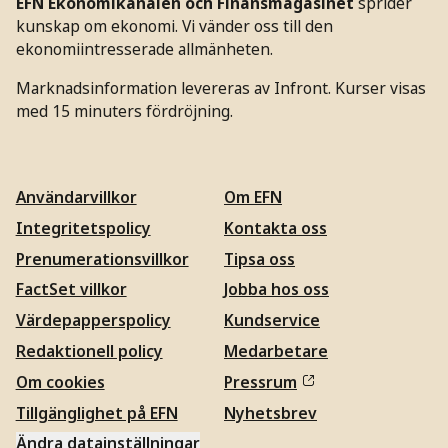
EFN Ekonomikanalen och Finansmagasinet
sprider
kunskap om ekonomi. Vi vänder oss till den
ekonomiintresserade allmänheten.
Marknadsinformation levereras av Infront. Kurser visas
med 15 minuters fördröjning.
Användarvillkor
Om EFN
Integritetspolicy
Kontakta oss
Prenumerationsvillkor
Tipsa oss
FactSet villkor
Jobba hos oss
Värdepapperspolicy
Kundservice
Redaktionell policy
Medarbetare
Om cookies
Pressrum
Tillgänglighet på EFN
Nyhetsbrev
Ändra datainställningar