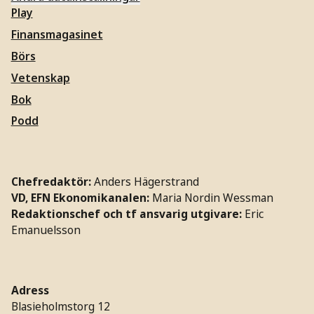
Play
Finansmagasinet
Börs
Vetenskap
Bok
Podd
Chefredaktör:
Anders Hägerstrand
VD, EFN Ekonomikanalen:
Maria Nordin Wessman
Redaktionschef och tf ansvarig utgivare:
Eric
Emanuelsson
Adress
Blasieholmstorg 12