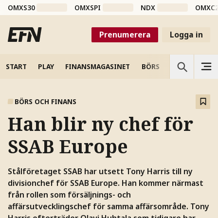
OMXS30
OMXSPI
NDX
OMXC
Prenumerera
Logga in
START
PLAY
FINANSMAGASINET
BÖRS
VETENSKAP
BÖRS OCH FINANS
Han blir ny chef för
SSAB Europe
Stålföretaget SSAB har utsett Tony Harris till ny
divisionchef för SSAB Europe. Han kommer närmast
från rollen som försäljnings- och
affärsutvecklingschef för samma affärsområde. Tony
Harris efterträder Olavi Huhtala som tidigare har