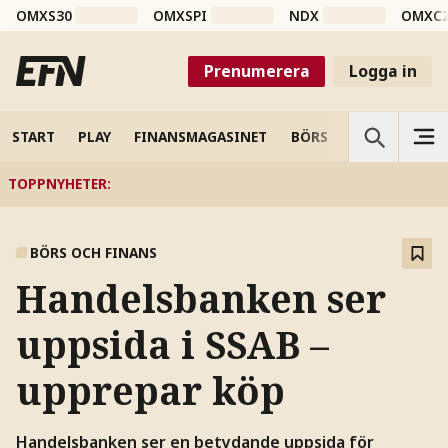
OMXS30
OMXSPI
NDX
OMXC
Prenumerera
Logga in
START
PLAY
FINANSMAGASINET
BÖRS
VETENSKAP
TOPPNYHETER
:
BÖRS OCH FINANS
Handelsbanken ser
uppsida i SSAB –
upprepar köp
Handelsbanken ser en betydande uppsida för