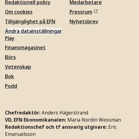
Redaktionell policy
Medarbetare
Om cookies
Pressrum
Tillgänglighet på EFN
Nyhetsbrev
Ändra datainställningar
Play
Finansmagasinet
Börs
Vetenskap
Bok
Podd
Chefredaktör:
Anders Hägerstrand
VD, EFN Ekonomikanalen:
Maria Nordin Wessman
Redaktionschef och tf ansvarig utgivare:
Eric
Emanuelsson