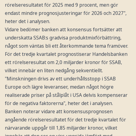
rörelseresultatet för 2025 med 9 procent, men gör
endast mindre prognosjusteringar för 2026 och 2027",
heter det i analysen.
Vidare bedömer banken att konsensus fortsätter att
underskatta SSAB:s gradvisa produktmixförbättring,
något som väntas bli ett återkommande tema framöver.
För det tredje kvartalet prognostiserar Handelsbanken
ett rörelseresultat om 2,0 miljarder kronor för SSAB,
vilket innebär en liten nedgång sekventiellt.
"Minskningen drivs av ett underhållsstopp i SSAB
Europe och lägre leveranser, medan något högre
realiserade priser på stålplåt i USA delvis kompenserar
för de negativa faktorerna", heter det i analysen.
Banken noterar vidare att konsensusprognosen
angående rörelseresultatet för det tredje kvartalet för
närvarande uppgår till 1,85 miljarder kronor, vilket
innebär att den ser en viss uppsida jämfört med