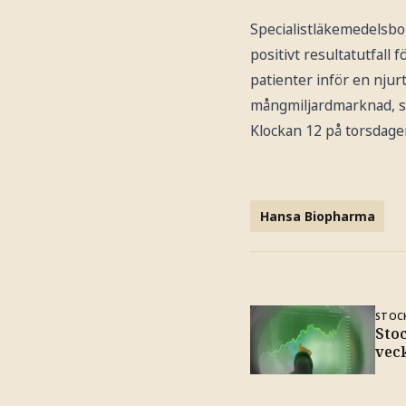
Specialistläkemedelsbo
positivt resultatutfall 
patienter inför en nju
mångmiljardmarknad, s
Klockan 12 på torsdage
Hansa Biopharma
STOC
Sto
vec