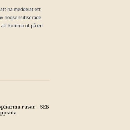
att ha meddelat ett
 av högsensitiserade
e att komma ut på en
opharma rusar – SEB
uppsida