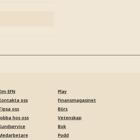
Om EFN
Play
Kontakta oss
Finansmagasinet
Tipsa oss
Börs
Jobba hos oss
Vetenskap
Kundservice
Bok
Medarbetare
Podd