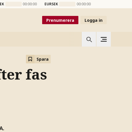
EK
00:00:00
EURSEK
00:00:00
Prenumerera
Logga in
Spara
ter fas
A.