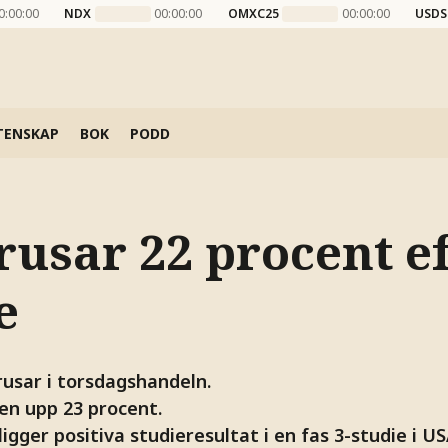
0:00:00
NDX
00:00:00
OMXC25
00:00:00
USDS
TENSKAP
BOK
PODD
usar 22 procent ef
e
usar i torsdagshandeln.
ien upp 23 procent.
ger positiva studieresultat i en fas 3-studie i US