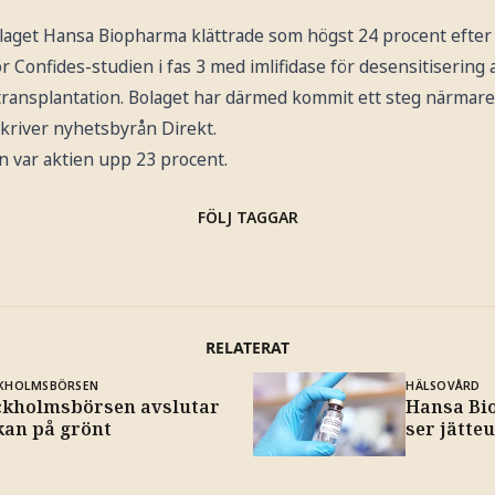
laget Hansa Biopharma klättrade som högst 24 procent efter 
för Confides-studien i fas 3 med imlifidase för desensitisering
rtransplantation. Bolaget har därmed kommit ett steg närmar
kriver nyhetsbyrån Direkt.
n var aktien upp 23 procent.
FÖLJ TAGGAR
RELATERAT
KHOLMSBÖRSEN
HÄLSOVÅRD
ckholmsbörsen avslutar
Hansa Bi
kan på grönt
ser jätte