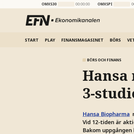
OMXS30
00:00:00
OMXSPI
0
START
PLAY
FINANSMAGASINET
BÖRS
VE
BÖRS OCH FINANS
Hansa r
3-studi
Hansa Biopharma
r
Vid 12-tiden är akt
Bakom uppgången lig