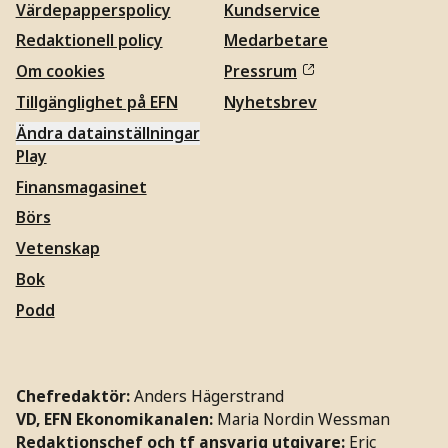
Värdepapperspolicy
Kundservice
Redaktionell policy
Medarbetare
Om cookies
Pressrum
Tillgänglighet på EFN
Nyhetsbrev
Ändra datainställningar
Play
Finansmagasinet
Börs
Vetenskap
Bok
Podd
Chefredaktör:
Anders Hägerstrand
VD, EFN Ekonomikanalen:
Maria Nordin Wessman
Redaktionschef och tf ansvarig utgivare:
Eric