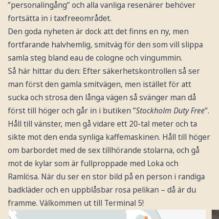
”personalingång” och alla vanliga resenärer behöver
fortsätta in i taxfreeområdet.
Den goda nyheten är dock att det finns en ny, men
fortfarande halvhemlig, smitväg för den som vill slippa
samla steg bland eau de cologne och vingummin.
Så här hittar du den: Efter säkerhetskontrollen så ser
man först den gamla smitvägen, men istället för att
sucka och strosa den långa vägen så svänger man då
först till höger och går in i butiken ”
Stockholm Duty Free
”.
Håll till vänster, men gå vidare ett 20-tal meter och ta
sikte mot den enda synliga kaffemaskinen. Håll till höger
om barbordet med de sex tillhörande stolarna, och gå
mot de kylar som är fullproppade med Loka och
Ramlösa. När du ser en stor bild på en person i randiga
badkläder och en uppblåsbar rosa pelikan – då är du
framme. Välkommen ut till Terminal 5!