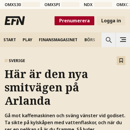
OMXS30
OMXSPI
NDX
OMXC
Prenumerera
Logga in
START
PLAY
FINANSMAGASINET
BÖRS
VETENSKAP
SVERIGE
Här är den nya
smitvägen på
Arlanda
Gå mot kaffemaskinen och sväng vänster vid godiset.
Ta sikte på kylskåpen med vattenflaskor, och när du
ser en pelikan så är du framme. Så lyder