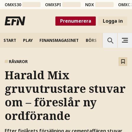
OMXS30
OMXSPI
NDX
OMXC
Prenumerera
Logga in
START
PLAY
FINANSMAGASINET
BÖRS
VETENSKAP
RÅVAROR
Harald Mix
gruvutrustare stuvar
om – föreslår ny
ordförande
Efter fjolårets försäljning av cementaffären stuvar