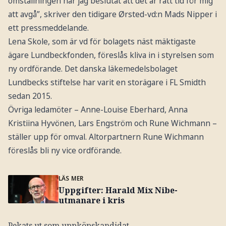
omställningen har jag beslutat att det är rätt tid för mig
att avgå”, skriver den tidigare Ørsted-vd:n Mads Nipper i
ett pressmeddelande.
Lena Skole, som är vd för bolagets näst mäktigaste
ägare Lundbeckfonden, föreslås kliva in i styrelsen som
ny ordförande. Det danska läkemedelsbolaget
Lundbecks stiftelse har varit en storägare i FL Smidth
sedan 2015.
Övriga ledamöter – Anne-Louise Eberhard, Anna
Kristiina Hyvönen, Lars Engström och Rune Wichmann –
ställer upp för omval. Altorpartnern Rune Wichmann
föreslås bli ny vice ordförande.
LÄS MER
Uppgifter: Harald Mix Nibe-
utmanare i kris
Pekats ut som uppköpskandidat