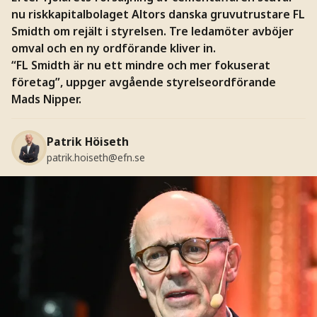
nu riskkapitalbolaget Altors danska gruvutrustare FL
Smidth om rejält i styrelsen. Tre ledamöter avböjer
omval och en ny ordförande kliver in.
“FL Smidth är nu ett mindre och mer fokuserat
företag”, uppger avgående styrelseordförande
Mads Nipper.
Patrik Höiseth
patrik.hoiseth@efn.se