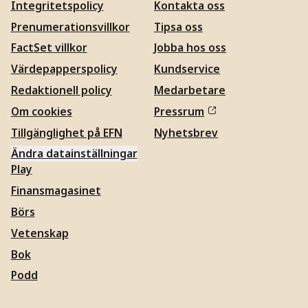
Integritetspolicy
Kontakta oss
Prenumerationsvillkor
Tipsa oss
FactSet villkor
Jobba hos oss
Värdepapperspolicy
Kundservice
Redaktionell policy
Medarbetare
Om cookies
Pressrum
Tillgänglighet på EFN
Nyhetsbrev
Ändra datainställningar
Play
Finansmagasinet
Börs
Vetenskap
Bok
Podd