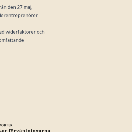
rån den 27 maj,
underentreprenörer
ed väderfaktorer och
 omfattande
PORTER
sar förväntningarna