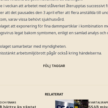
 i veckan att arbetet med stålverket återupptas successivt f
r att det pausades den 3 april efter att flera anställda till 
om, varav vissa behövt sjukhusvård.
laget att exponering för fina dammpartiklar i kombination m
gsvirus legat bakom symtomen, enligt en samlad analys och
 bolaget samarbetar med myndigheten.
isstänkt arbetsmiljöbrott pågår också kring händelserna.
FÖLJ TAGGAR
RELATERAT
OCH FINANS
KVARTALSRAP
B bättre än väntat
SSAB mis