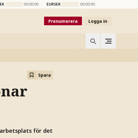
EK
00:00:00
EURSEK
00:00:00
Prenumerera
Logga in
Spara
pnar
arbetsplats för det