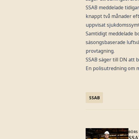
SSAB meddelade tidigare
knappt två månader efte
uppvisat sjukdomssymt
Samtidigt meddelade bo
säsongsbaserade luftvä
provtagning.
SSAB säger till DN att
En polisutredning om m
SSAB
BÖRS 
SSA