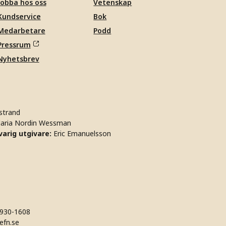
Jobba hos oss
Vetenskap
Kundservice
Bok
Medarbetare
Podd
Pressrum
Nyhetsbrev
strand
aria Nordin Wessman
arig utgivare:
Eric Emanuelsson
930-1608
efn.se