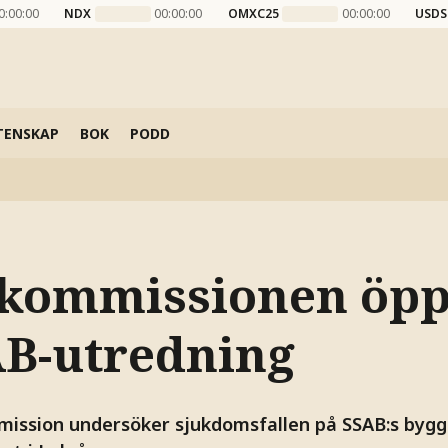
0:00:00
NDX
00:00:00
OMXC25
00:00:00
USDS
TENSKAP
BOK
PODD
kommissionen öp
AB-utredning
ission undersöker sjukdomsfallen på SSAB:s bygg