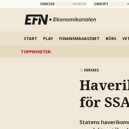
OMXS30
00:00:00
OMXSPI
0
START
PLAY
FINANSMAGASINET
BÖRS
VE
TOPPNYHETER
:
INRIKES
Haveri
för SS
Statens haverikomm