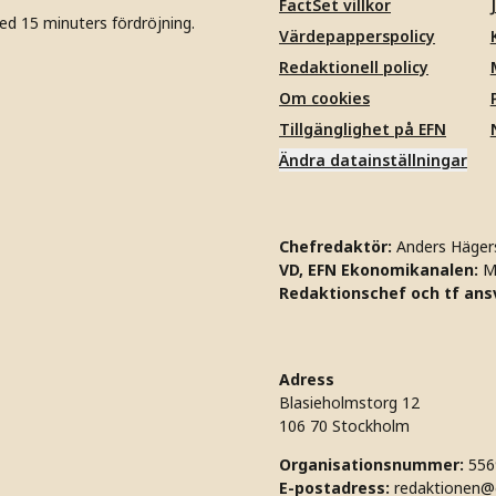
FactSet villkor
ed 15 minuters fördröjning.
Värdepapperspolicy
Redaktionell policy
Om cookies
Tillgänglighet på EFN
Ändra datainställningar
Chefredaktör:
Anders Häger
VD, EFN Ekonomikanalen:
M
Redaktionschef och tf ansv
Adress
Blasieholmstorg 12
106 70 Stockholm
Organisationsnummer:
556
E-postadress:
redaktionen@