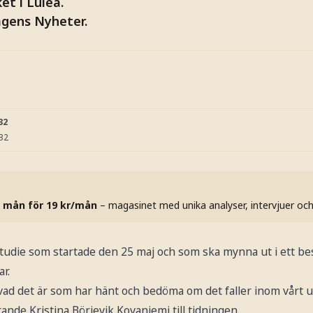
et i Luleå.
agens Nyheter.
32
:32
 mån för 19 kr/mån
– magasinet med unika analyser, intervjuer oc
tudie som startade den 25 maj och som ska mynna ut i ett be
r.
å vad det är som har hänt och bedöma om det faller inom vårt
nde Kristina Börjevik Kovaniemi till tidningen.