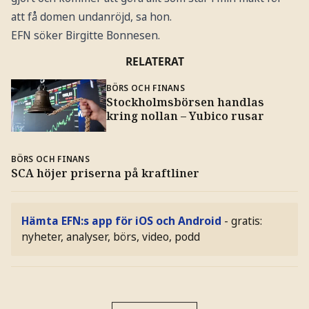
att få domen undanröjd, sa hon.
EFN söker Birgitte Bonnesen.
RELATERAT
BÖRS OCH FINANS
Stockholmsbörsen handlas
kring nollan – Yubico rusar
BÖRS OCH FINANS
SCA höjer priserna på kraftliner
Hämta EFN:s app för iOS och Android
- gratis:
nyheter, analyser, börs, video, podd