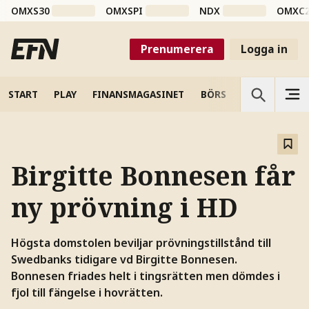
OMXS30
OMXSPI
NDX
OMXC
Prenumerera
Logga in
START
PLAY
FINANSMAGASINET
BÖRS
VETENSKAP
Birgitte Bonnesen får
ny prövning i HD
Högsta domstolen beviljar prövningstillstånd till
Swedbanks tidigare vd Birgitte Bonnesen.
Bonnesen friades helt i tingsrätten men dömdes i
fjol till fängelse i hovrätten.