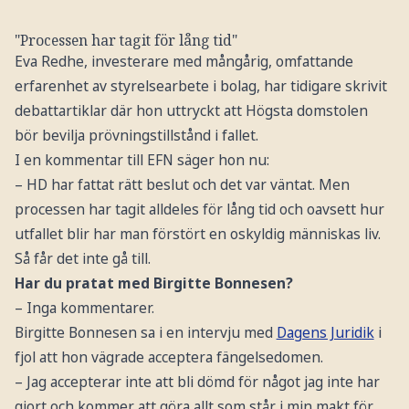
"Processen har tagit för lång tid"
Eva Redhe, investerare med mångårig, omfattande
erfarenhet av styrelsearbete i bolag, har tidigare skrivit
debattartiklar där hon uttryckt att Högsta domstolen
bör bevilja prövningstillstånd i fallet.
I en kommentar till EFN säger hon nu:
– HD har fattat rätt beslut och det var väntat. Men
processen har tagit alldeles för lång tid och oavsett hur
utfallet blir har man förstört en oskyldig människas liv.
Så får det inte gå till.
Har du pratat med Birgitte Bonnesen?
– Inga kommentarer.
Birgitte Bonnesen sa i en intervju med
Dagens Juridik
i
fjol att hon vägrade acceptera fängelsedomen.
– Jag accepterar inte att bli dömd för något jag inte har
gjort och kommer att göra allt som står i min makt för