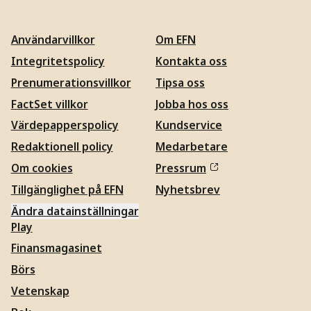
Användarvillkor
Om EFN
Integritetspolicy
Kontakta oss
Prenumerationsvillkor
Tipsa oss
FactSet villkor
Jobba hos oss
Värdepapperspolicy
Kundservice
Redaktionell policy
Medarbetare
Om cookies
Pressrum
Tillgänglighet på EFN
Nyhetsbrev
Ändra datainställningar
Play
Finansmagasinet
Börs
Vetenskap