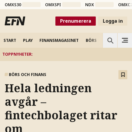
OMXS30
OMXSPI
NDX
OMXC
Prenumerera
Logga in
START
PLAY
FINANSMAGASINET
BÖRS
VETENSKAP
TOPPNYHETER
:
BÖRS OCH FINANS
Hela ledningen
avgår –
fintechbolaget ritar
om