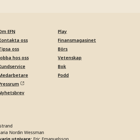
Om EFN
Play
Kontakta oss
Finansmagasinet
Tipsa oss
Börs
Jobba hos oss
Vetenskap
Kundservice
Bok
Medarbetare
Podd
Pressrum
Nyhetsbrev
strand
aria Nordin Wessman
arig utgivare:
Eric Emanuelsson