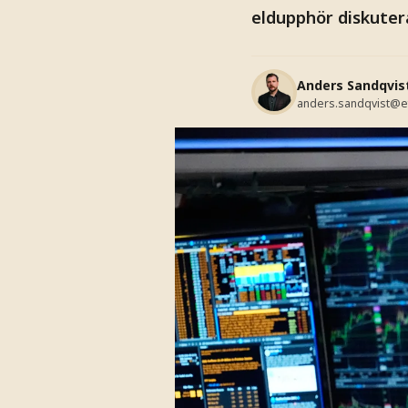
eldupphör diskuter
Anders Sandqvis
anders.sandqvist@e