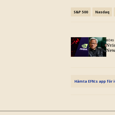
S&P 500
Nasdaq
BÖRS 
Nvi
New
Hämta EFN:s app för 