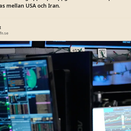
as mellan USA och Iran.
t
fn.se