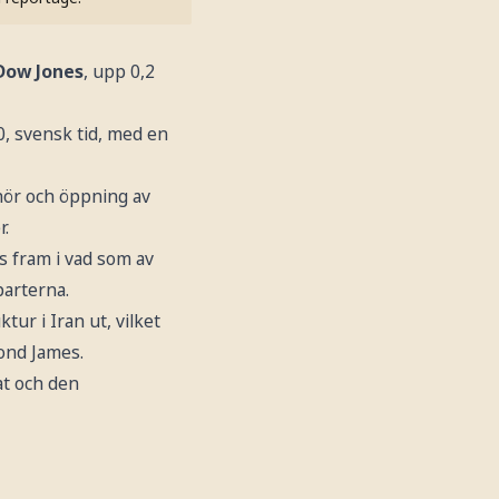
Dow Jones
, upp 0,2
, svensk tid, med en
hör och öppning av
r.
s fram i vad som av
parterna.
tur i Iran ut, vilket
ond James.
at och den