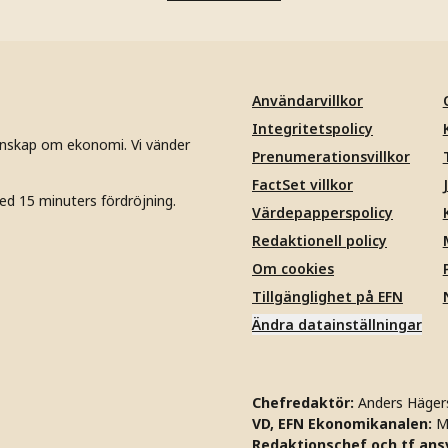
Användarvillkor
Integritetspolicy
unskap om ekonomi. Vi vänder
Prenumerationsvillkor
FactSet villkor
ed 15 minuters fördröjning.
Värdepapperspolicy
Redaktionell policy
Om cookies
Tillgänglighet på EFN
Ändra datainställningar
Chefredaktör:
Anders Häger
VD, EFN Ekonomikanalen:
M
Redaktionschef och tf ansv