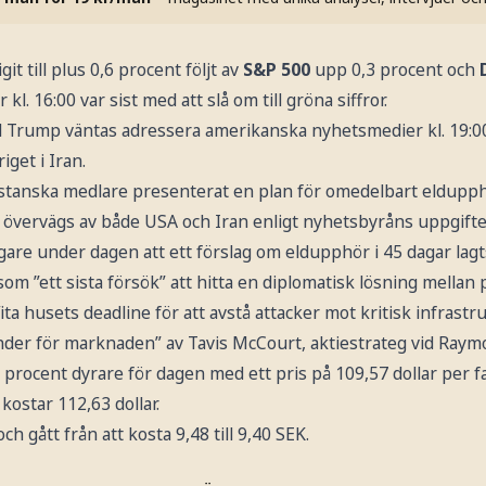
igit till plus 0,6 procent följt av
S&P 500
upp 0,3 procent och
kl. 16:00 var sist med att slå om till gröna siffror.
 Trump väntas adressera amerikanska nyhetsmedier kl. 19:00
get i Iran.
istanska medlare presenterat en plan för omedelbart eldupp
vervägs av både USA och Iran enligt nyhetsbyråns uppgifte
gare under dagen att ett förslag om eldupphör i 45 dagar lagt
om ”ett sista försök” att hitta en diplomatisk lösning mellan 
ta husets deadline för att avstå attacker mot kritisk infrastruk
nder för marknaden” av Tavis McCourt, aktiestrateg vid Raym
,5 procent dyrare för dagen med ett pris på 109,57 dollar per f
ostar 112,63 dollar.
ch gått från att kosta 9,48 till 9,40 SEK.