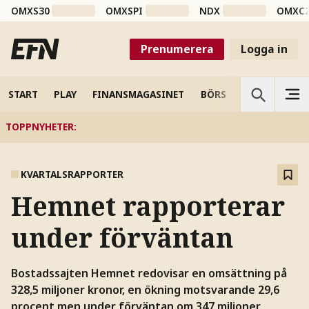
OMXS30
OMXSPI
NDX
OMXC
Prenumerera
Logga in
START
PLAY
FINANSMAGASINET
BÖRS
VETENSKAP
TOPPNYHETER
:
KVARTALSRAPPORTER
Hemnet rapporterar
under förväntan
Bostadssajten Hemnet redovisar en omsättning på
328,5 miljoner kronor, en ökning motsvarande 29,6
procent men under förväntan om 347 miljoner