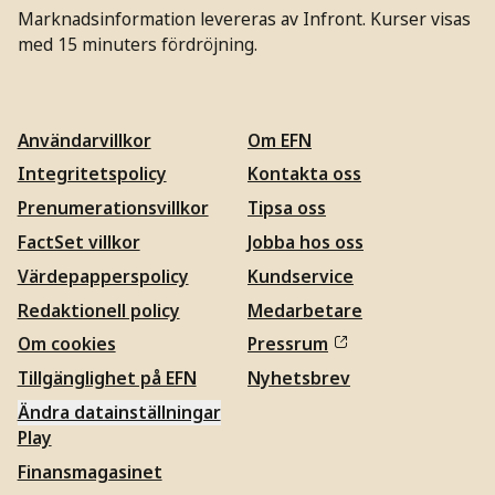
Marknadsinformation levereras av Infront. Kurser visas
med 15 minuters fördröjning.
Användarvillkor
Om EFN
Integritetspolicy
Kontakta oss
Prenumerationsvillkor
Tipsa oss
FactSet villkor
Jobba hos oss
Värdepapperspolicy
Kundservice
Redaktionell policy
Medarbetare
Om cookies
Pressrum
Tillgänglighet på EFN
Nyhetsbrev
Ändra datainställningar
Play
Finansmagasinet