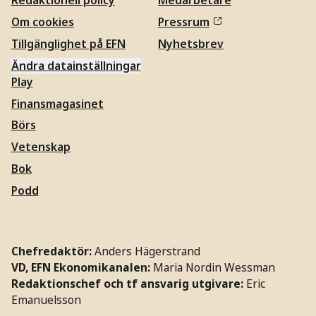
Redaktionell policy
Medarbetare
Om cookies
Pressrum
Tillgänglighet på EFN
Nyhetsbrev
Ändra datainställningar
Play
Finansmagasinet
Börs
Vetenskap
Bok
Podd
Chefredaktör:
Anders Hägerstrand
VD, EFN Ekonomikanalen:
Maria Nordin Wessman
Redaktionschef och tf ansvarig utgivare:
Eric
Emanuelsson