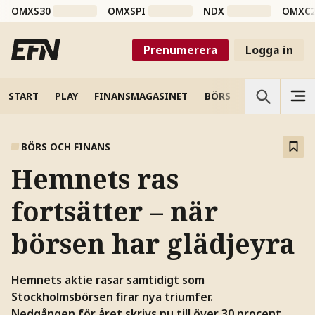
OMXS30
OMXSPI
NDX
OMXC
Prenumerera
Logga in
START
PLAY
FINANSMAGASINET
BÖRS
VETENSKAP
BÖRS OCH FINANS
Hemnets ras
fortsätter – när
börsen har glädjeyra
Hemnets aktie rasar samtidigt som
Stockholmsbörsen firar nya triumfer.
Nedgången för året skrivs nu till över 30 procent.