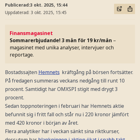
Publicerad:
3 okt. 2025, 15:44
Uppdaterad:
3 okt. 2025, 15:45
Finansmagasinet
Sommarerbjudande! 3 mån för 19 kr/mån
–
magasinet med unika analyser, intervjuer och
reportage.
Bostadssajten
Hemnets
kräftgång på börsen fortsätter.
På fredagen summeras veckans nedgång till runt 10
procent. Samtidigt har OMXSPI stigit med drygt 3
procent.
Sedan toppnoteringen i februari har Hemnets aktie
befunnit sig i fritt fall och står nu i 220 kronor jämfört
med 420 kronor i början av året.
Flera analytiker har i veckan sänkt sina riktkurser,
dessutom har
blankningen i aktien ökat i snabb takt.