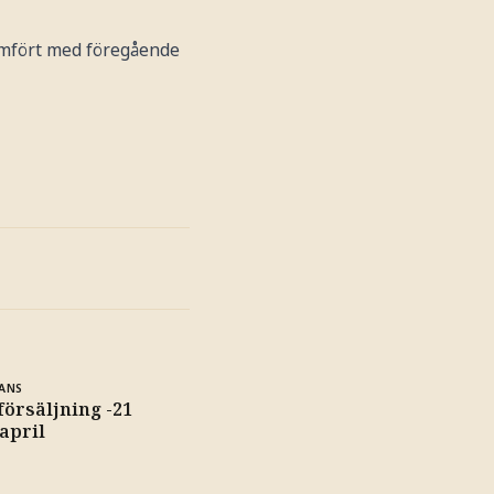
ämfört med föregående
ANS
örsäljning -21
 april