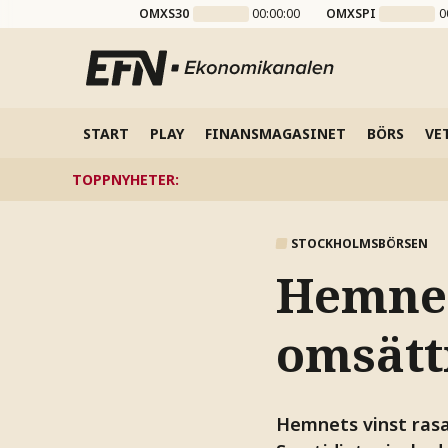
OMXS30
00:00:00
OMXSPI
0
START
PLAY
FINANSMAGASINET
BÖRS
VE
TOPPNYHETER
:
STOCKHOLMSBÖRSEN
Hemnet
omsätt
Hemnets vinst rasad