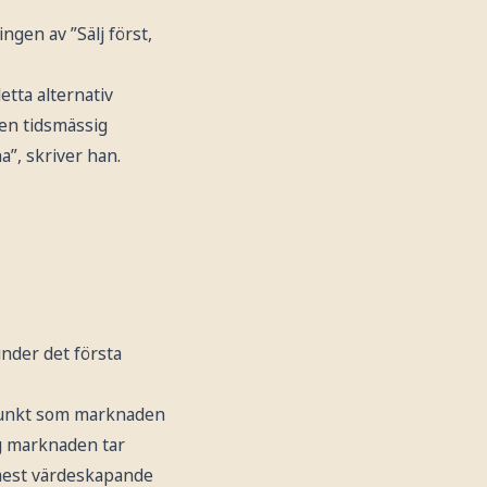
ngen av ”Sälj först,
tta alternativ
 en tidsmässig
a”, skriver han.
nder det första
dpunkt som marknaden
ng marknaden tar
s mest värdeskapande