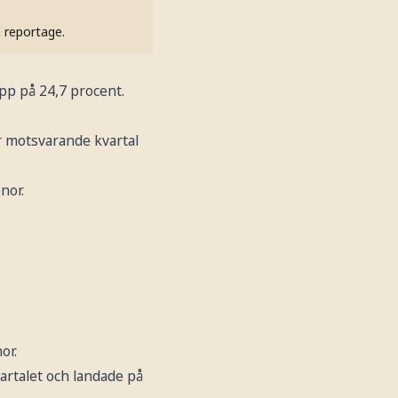
h reportage.
app på 24,7 procent.
r motsvarande kvartal
nor.
or.
artalet och landade på