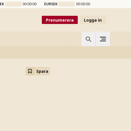
EK
00:00:00
EURSEK
00:00:00
Prenumerera
Logga in
Spara