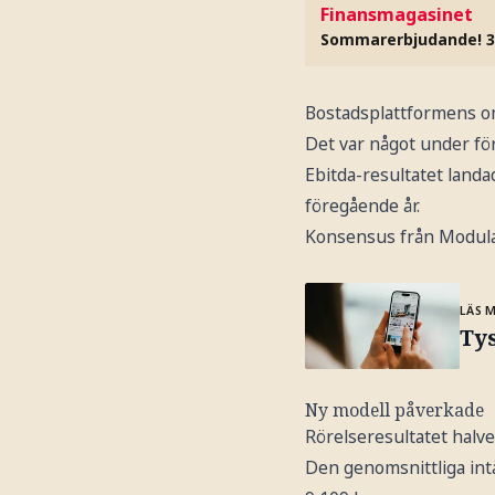
Finansmagasinet
Sommarerbjudande! 3
Bostadsplattformens oms
Det var något under fö
Ebitda-resultatet landa
föregående år.
Konsensus från Modular 
LÄS 
Ty
Ny modell påverkade
Rörelseresultatet halve
Den genomsnittliga int