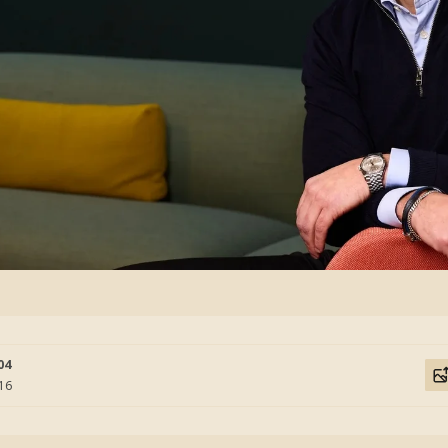
04
:16