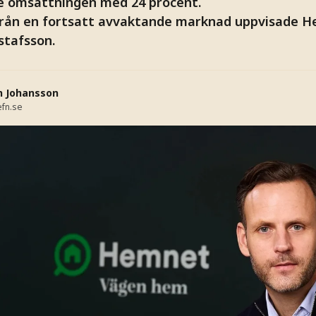
e omsättningen med 24 procent.
från en fortsatt avvaktande marknad uppvisade H
stafsson.
n Johansson
fn.se