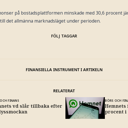
nnonser på bostadsplattformen minskade med 30,6 procent j
 till det allmänna marknadsläget under perioden.
FÖLJ TAGGAR
FINANSIELLA INSTRUMENT I ARTIKELN
RELATERAT
OCH FINANS
BÖRS OCH FIN
ets vd slår tillbaka efter
Hemnets f
lyssmockan
procent i