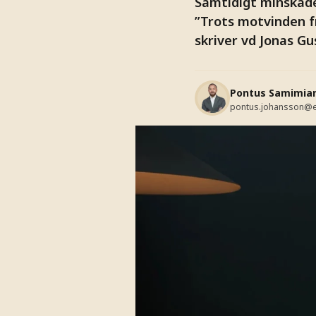
Samtidigt minskad
”Trots motvinden 
skriver vd Jonas Gu
Pontus Samimia
pontus.johansson@e