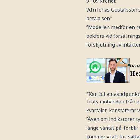
9 109 kronor.
Vd:n Jonas Gustafsson sk
betala sen”
”Modellen medför en re
bokförs vid försäljning
förskjutning av intäkte
LÄS 
He
”Kan bli en vändpunkt
Trots motvinden från 
kvartalet, konstaterar v
”Även om indikatorer t
länge väntat på, förbli
kommer vi att fortsätta