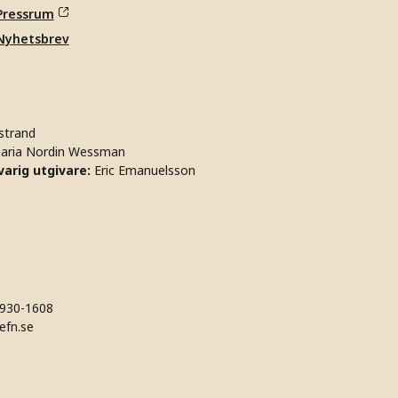
Pressrum
Nyhetsbrev
strand
aria Nordin Wessman
arig utgivare:
Eric Emanuelsson
930-1608
efn.se