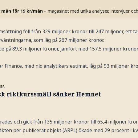
 mån för 19 kr/mån
– magasinet med unika analyser, intervjuer oc
ättning föll från 329 miljoner kronor till 247 miljoner, ett t
rväntningarna, som låg på 267 miljoner kronor.
de på 89,3 miljoner kronor, jämfört med 157,5 miljoner krono
Finance, med nio analytikers estimat, låg på 93 miljoner kro
MER
sk riktkurssmäll sänker Hemnet
rades och gick från 135 miljoner kronor till 65,4 miljoner kron
äkten per publicerat objekt (ARPL) ökade med 29 procent i kv