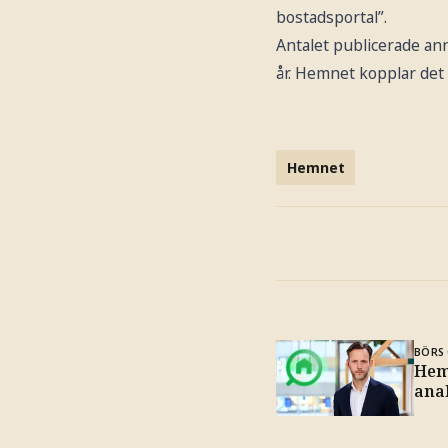
bostadsportal”.
Antalet publicerade a
år. Hemnet kopplar det
Hemnet
BÖRS 
Hemn
ana