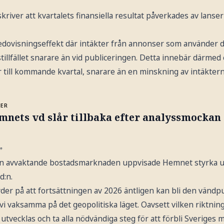
river att kvartalets finansiella resultat påverkades av lanseri
dovisningseffekt där intäkter från annonser som använder de
stillfället snarare än vid publiceringen. Detta innebär därmed
r till kommande kvartal, snarare än en minskning av intäktern
MER
mnets vd slår tillbaka efter analyssmockan
”
en avvaktande bostadsmarknaden uppvisade Hemnet styrka u
d:n.
yder på att fortsättningen av 2026 äntligen kan bli den vän
r vi vaksamma på det geopolitiska läget. Oavsett vilken riktni
 utvecklas och ta alla nödvändiga steg för att förbli Sverige