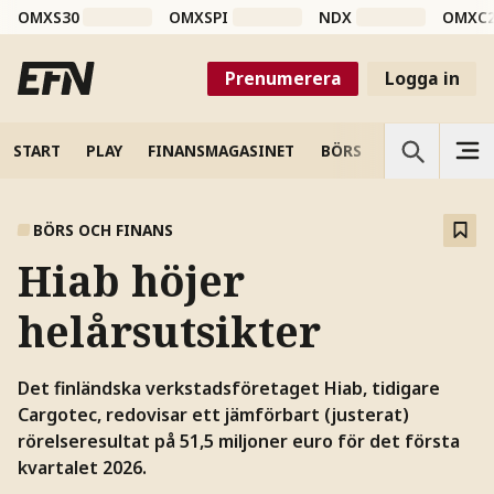
OMXS30
OMXSPI
NDX
OMXC
Prenumerera
Logga in
START
PLAY
FINANSMAGASINET
BÖRS
VETENSKAP
BÖRS OCH FINANS
Hiab höjer
helårsutsikter
Det finländska verkstadsföretaget Hiab, tidigare
Cargotec, redovisar ett jämförbart (justerat)
rörelseresultat på 51,5 miljoner euro för det första
kvartalet 2026.