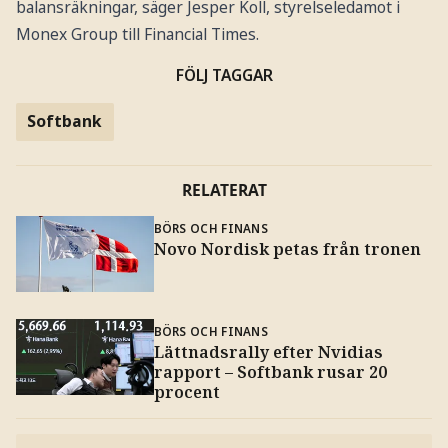
balansräkningar, säger Jesper Koll, styrelseledamot i
Monex Group till Financial Times.
FÖLJ TAGGAR
Softbank
RELATERAT
BÖRS OCH FINANS
Novo Nordisk petas från tronen
BÖRS OCH FINANS
Lättnadsrally efter Nvidias
rapport – Softbank rusar 20
procent