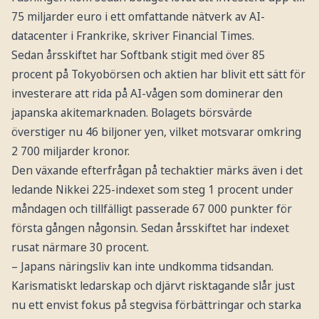
75 miljarder euro i ett omfattande nätverk av AI-
datacenter i Frankrike, skriver Financial Times.
Sedan årsskiftet har Softbank stigit med över 85
procent på Tokyobörsen och aktien har blivit ett sätt för
investerare att rida på AI-vågen som dominerar den
japanska akitemarknaden. Bolagets börsvärde
överstiger nu 46 biljoner yen, vilket motsvarar omkring
2 700 miljarder kronor.
Den växande efterfrågan på techaktier märks även i det
ledande Nikkei 225-indexet som steg 1 procent under
måndagen och tillfälligt passerade 67 000 punkter för
första gången någonsin. Sedan årsskiftet har indexet
rusat närmare 30 procent.
– Japans näringsliv kan inte undkomma tidsandan.
Karismatiskt ledarskap och djärvt risktagande slår just
nu ett envist fokus på stegvisa förbättringar och starka