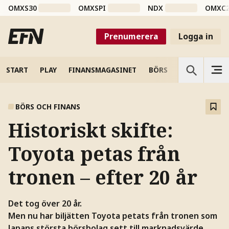
OMXS30
OMXSPI
NDX
OMXC
Prenumerera
Logga in
START
PLAY
FINANSMAGASINET
BÖRS
VETENSKAP
BÖRS OCH FINANS
Historiskt skifte:
Toyota petas från
tronen – efter 20 år
Det tog över 20 år.
Men nu har biljätten Toyota petats från tronen som
Japans största börsbolag sett till marknadsvärde.