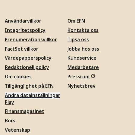
Användarvillkor
Om EFN
Integritetspolicy
Kontakta oss
Prenumerationsvillkor
Tipsa oss
FactSet villkor
Jobba hos oss
Värdepapperspolicy
Kundservice
Redaktionell policy
Medarbetare
Om cookies
Pressrum
Tillgänglighet på EFN
Nyhetsbrev
Ändra datainställningar
Play
Finansmagasinet
Börs
Vetenskap