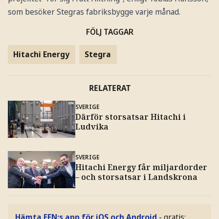
som besöker Stegras fabriksbygge varje månad.
FÖLJ TAGGAR
Hitachi Energy
Stegra
RELATERAT
SVERIGE
Därför storsatsar Hitachi i
Ludvika
SVERIGE
Hitachi Energy får miljardorder
– och storsatsar i Landskrona
Hämta EFN:s app för iOS och Android
- gratis: