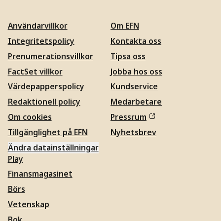
Användarvillkor
Om EFN
Integritetspolicy
Kontakta oss
Prenumerationsvillkor
Tipsa oss
FactSet villkor
Jobba hos oss
Värdepapperspolicy
Kundservice
Redaktionell policy
Medarbetare
Om cookies
Pressrum
Tillgänglighet på EFN
Nyhetsbrev
Ändra datainställningar
Play
Finansmagasinet
Börs
Vetenskap
Bok