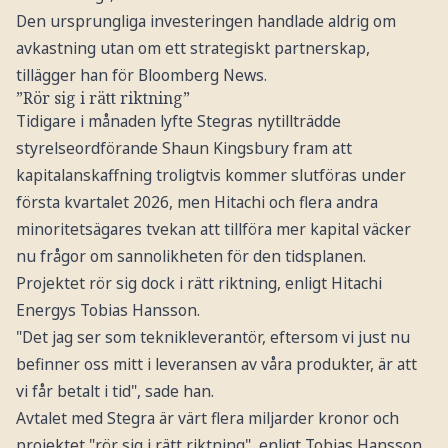
Den ursprungliga investeringen handlade aldrig om
avkastning utan om ett strategiskt partnerskap,
tillägger han för Bloomberg News.
”Rör sig i rätt riktning”
Tidigare i månaden lyfte Stegras nytillträdde
styrelseordförande Shaun Kingsbury fram att
kapitalanskaffning troligtvis kommer slutföras under
första kvartalet 2026, men Hitachi och flera andra
minoritetsägares tvekan att tillföra mer kapital väcker
nu frågor om sannolikheten för den tidsplanen.
Projektet rör sig dock i rätt riktning, enligt Hitachi
Energys Tobias Hansson.
"Det jag ser som teknikleverantör, eftersom vi just nu
befinner oss mitt i leveransen av våra produkter, är att
vi får betalt i tid", sade han.
Avtalet med Stegra är värt flera miljarder kronor och
projektet "rör sig i rätt riktning", enligt Tobias Hansson,