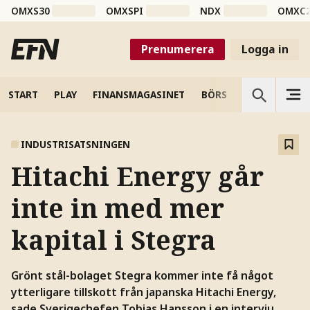
OMXS30
OMXSPI
NDX
OMXC
Prenumerera
Logga in
START
PLAY
FINANSMAGASINET
BÖRS
VETENSKAP
INDUSTRISATSNINGEN
Hitachi Energy går
inte in med mer
kapital i Stegra
Grönt stål-bolaget Stegra kommer inte få något
ytterligare tillskott från japanska Hitachi Energy,
sade Sverigechefen Tobias Hansson i en intervju