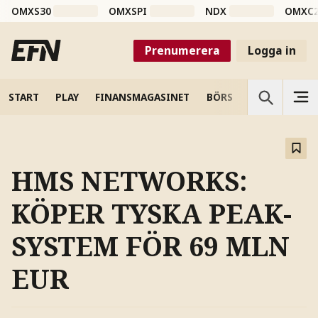
OMXS30
OMXSPI
NDX
OMXC
Prenumerera
Logga in
START
PLAY
FINANSMAGASINET
BÖRS
VETENSKAP
HMS NETWORKS:
KÖPER TYSKA PEAK-
SYSTEM FÖR 69 MLN
EUR