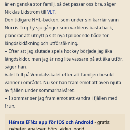
är en ganska stor familj, så det passar oss bra, säger
Nicklas Lidström till
VLT
.
Den tidigare NHL-backen, som under sin karriär vann
Norris Trophy sju gånger som världens bästa back,
planerar att utnyttja sitt nya fjällboende både för
längdskidåkning och utförsåkning.
– Efter att jag slutade spela hockey började jag åka
längdskidor, men jag är nog lite vassare på att åka utför,
säger han.
Valet föll på Vemdalsskalet efter att familjen besökt
vänner i området. Nu ser han fram emot att även njuta
av fjällen under sommarhalvåret.
– I sommar ser jag fram emot att vandra i fjällen med
frun.
Hämta EFN:s app för iOS och Android
- gratis:
nyheter, analyser, börs, video, podd