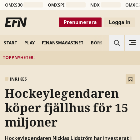
OMXS30
OMXSPI
NDX
OMXC
Prenumerera
Logga in
START
PLAY
FINANSMAGASINET
BÖRS
VETENSKAP
TOPPNYHETER
:
INRIKES
Hockeylegendaren
köper fjällhus för 15
miljoner
Hockeylegendaren Nicklas Lidström har investerat i