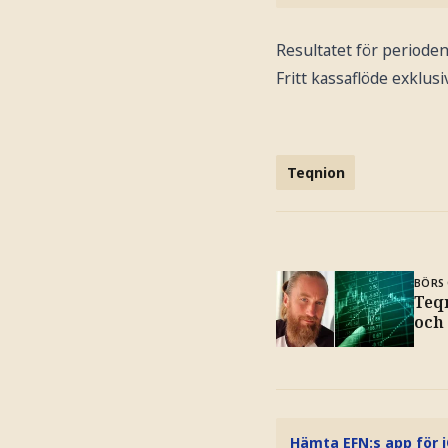
Resultatet för perioden
Fritt kassaflöde exklusi
Teqnion
BÖRS 
Teq
och
Hämta EFN:s app för 