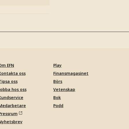
Om EFN
Play
Kontakta oss
Finansmagasinet
Tipsa oss
Börs
Jobba hos oss
Vetenskap
Kundservice
Bok
Medarbetare
Podd
Pressrum
Nyhetsbrev