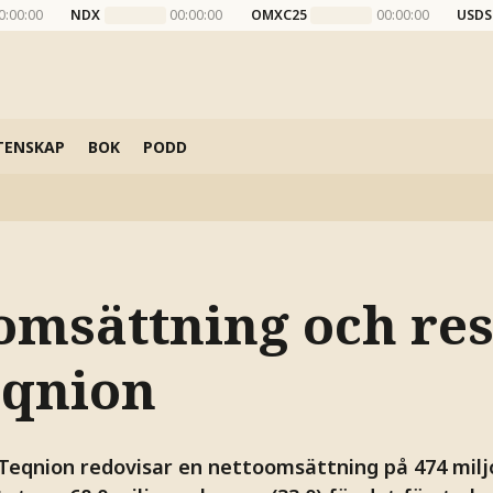
0:00:00
NDX
00:00:00
OMXC25
00:00:00
USDS
TENSKAP
BOK
PODD
omsättning och res
eqnion
Teqnion redovisar en nettoomsättning på 474 miljo