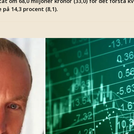
tat om 68,0 miljoner kronor (33,0) för det första kv
på 14,3 procent (8,1).