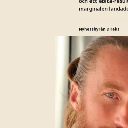
och ett ebita-resul
marginalen landade 
Nyhetsbyrån Direkt