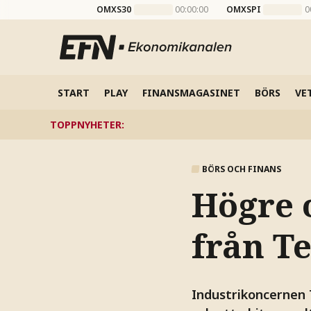
OMXS30
00:00:00
OMXSPI
0
START
PLAY
FINANSMAGASINET
BÖRS
VE
TOPPNYHETER
:
BÖRS OCH FINANS
Högre 
från T
Industrikoncernen 