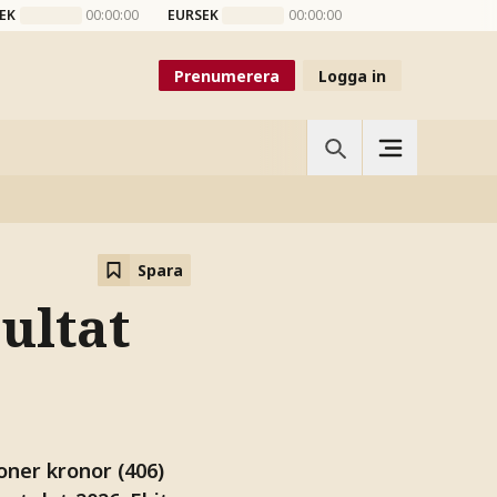
EK
00:00:00
EURSEK
00:00:00
Prenumerera
Logga in
Spara
ultat
ner kronor (406)