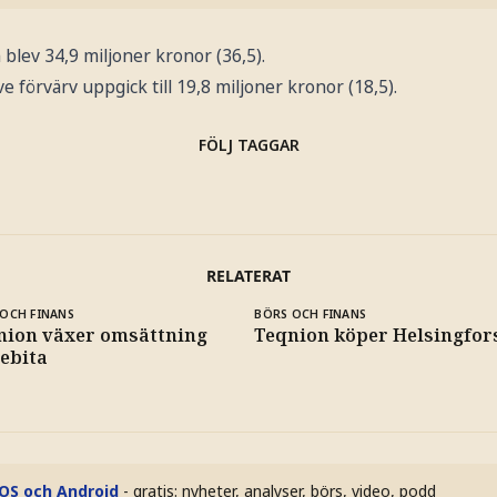
 blev 34,9 miljoner kronor (36,5).
ve förvärv uppgick till 19,8 miljoner kronor (18,5).
FÖLJ TAGGAR
RELATERAT
OCH FINANS
BÖRS OCH FINANS
nion växer omsättning
Teqnion köper Helsingfor
 ebita
iOS och Android
- gratis: nyheter, analyser, börs, video, podd