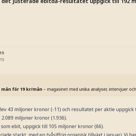
det justerade ebitda-resultatet uppgick till 192 m
:15
:15
 mån för 19 kr/mån
– magasinet med unika analyser, intervjuer oc
lev 43 miljoner kronor (-11) och resultatet per aktie uppgick ti
2.089 miljoner kronor (1.936).
som ebit, uppgick till 105 miljoner kronor (66).
jade starkt, med en tvåsiffrig organisk tillväxt i januari. Vi ha