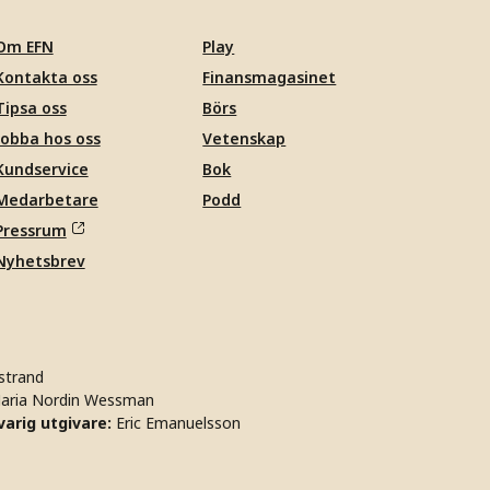
Om EFN
Play
Kontakta oss
Finansmagasinet
Tipsa oss
Börs
Jobba hos oss
Vetenskap
Kundservice
Bok
Medarbetare
Podd
Pressrum
Nyhetsbrev
strand
aria Nordin Wessman
arig utgivare:
Eric Emanuelsson