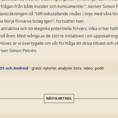
erfrågan från både kunder och konsumenter", skriver Simon P
nsräkningen nå "tillfredsställande nivåer i linje med våra fina
börja förvärva bolag igen", fortsätter han.
attraktiva och strategiska potentiella förvärv, vilka vi har haf
vå åren. Med många av de större initiativen i en uppskalnin
över, är vi övertygade om vår förmåga att driva tillväxt och s
kriver Simon Petrén.
iOS och Android
- gratis: nyheter, analyser, börs, video, podd
NÄSTA ARTIKEL