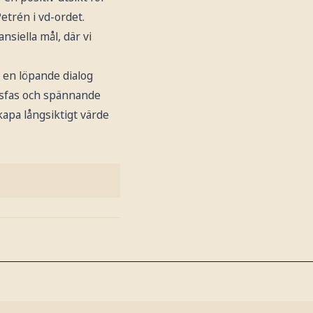
etrén i vd-ordet.
nsiella mål, där vi
t en löpande dialog
gsfas och spännande
kapa långsiktigt värde