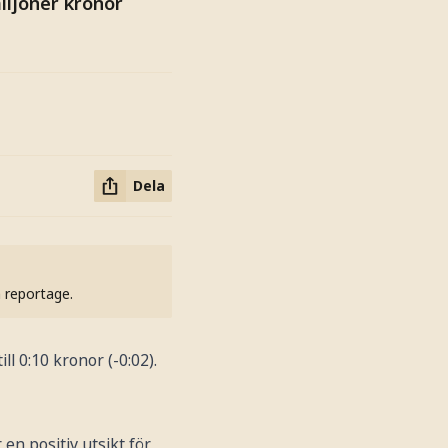
iljoner kronor
Dela
h reportage.
ll 0:10 kronor (-0:02).
r en positiv utsikt för