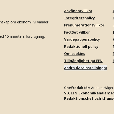
Användarvillkor
Integritetspolicy
unskap om ekonomi. Vi vänder
Prenumerationsvillkor
FactSet villkor
ed 15 minuters fördröjning.
Värdepapperspolicy
Redaktionell policy
Om cookies
Tillgänglighet på EFN
Ändra datainställningar
Chefredaktör:
Anders Häger
VD, EFN Ekonomikanalen:
M
Redaktionschef och tf ansv