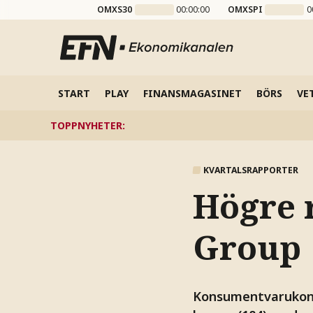
OMXS30
00:00:00
OMXSPI
0
START
PLAY
FINANSMAGASINET
BÖRS
VE
TOPPNYHETER
:
KVARTALSRAPPORTER
Högre 
Group
Konsumentvarukonc