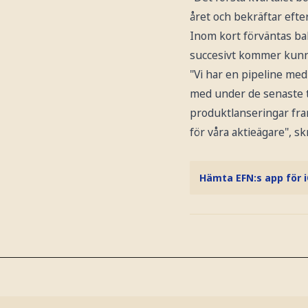
året och bekräftar eft
Inom kort förväntas bala
succesivt kommer kunna 
"Vi har en pipeline med 
med under de senaste t
produktlanseringar fram
för våra aktieägare", s
Hämta EFN:s app för 