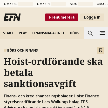
OMXS30
OMXSPI
NDX
OMXC
Prenumerera
Logga in
START
PLAY
FINANSMAGASINET
BÖRS
VETENSKAP
BÖRS OCH FINANS
Hoist-ordförande ska
betala
sanktionsavgift
Finans- och kredithanteringsbolaget Hoist Finance
styrelseordförande Lars Wollungs bolag TPS
Advisory ska betala en sanktionsavgift på 1,5