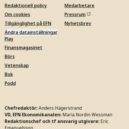
Redaktionell policy
Medarbetare
Om cookies
Pressrum
Tillgänglighet på EFN
Nyhetsbrev
Ändra datainställningar
Play
Finansmagasinet
Börs
Vetenskap
Bok
Podd
Chefredaktör:
Anders Hägerstrand
VD, EFN Ekonomikanalen:
Maria Nordin Wessman
Redaktionschef och tf ansvarig utgivare:
Eric
Emanuelsson