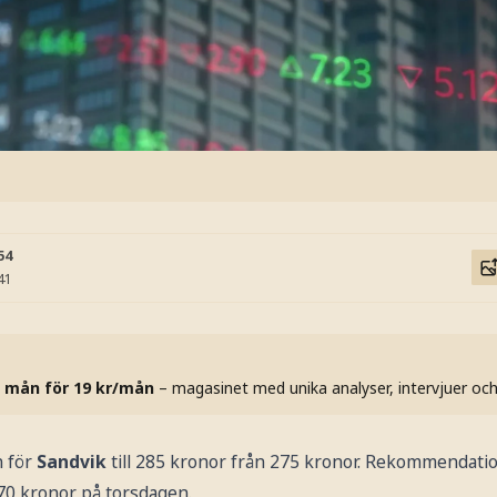
54
41
 mån för 19 kr/mån
– magasinet med unika analyser, intervjuer oc
n för
Sandvik
till 285 kronor från 275 kronor. Rekommendat
70 kronor på torsdagen.