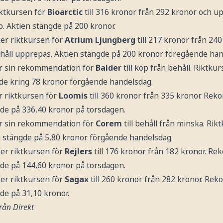
iktkursen för
Bioarctic
till 316 kronor från 292 kronor och u
 Aktien stängde på 200 kronor.
er riktkursen för
Atrium Ljungberg
till 217 kronor från 240
ll upprepas. Aktien stängde på 200 kronor föregående han
r sin rekommendation för
Balder
till köp från behåll. Riktkur
gde kring 78 kronor förgående handelsdag.
r riktkursen för
Loomis
till 360 kronor från 335 kronor. Re
de på 336,40 kronor på torsdagen.
r sin rekommendation för
Corem
till behåll från minska. Rikt
en stängde på 5,80 kronor förgående handelsdag.
er riktkursen för
Rejlers
till 176 kronor från 182 kronor. 
de på 144,60 kronor på torsdagen.
er riktkursen för
Sagax
till 260 kronor från 282 kronor. Re
de på 31,10 kronor.
rån Direkt