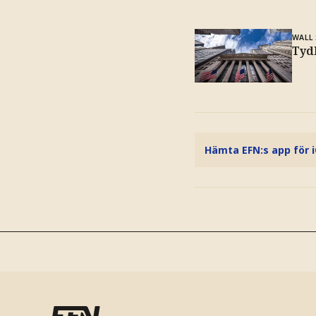
WALL
Tydl
Hämta EFN:s app för 