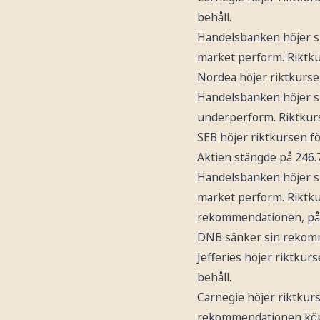
behåll.
Handelsbanken höjer s
market perform. Riktkur
Nordea höjer riktkurse
Handelsbanken höjer s
underperform. Riktkurse
SEB höjer riktkursen f
Aktien stängde på 246.
Handelsbanken höjer s
market perform. Riktku
rekommendationen, på tr
DNB sänker sin rekom
Jefferies höjer riktkur
behåll.
Carnegie höjer riktkur
rekommendationen kö