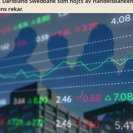
 Däribland Swedbank som höjts av Handelsbanken 
ns rekar.