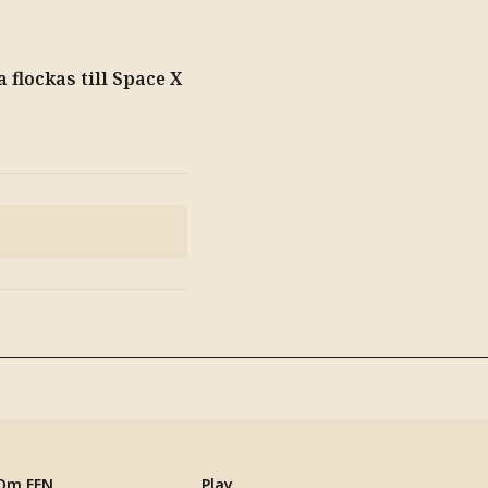
 flockas till Space X
Om EFN
Play