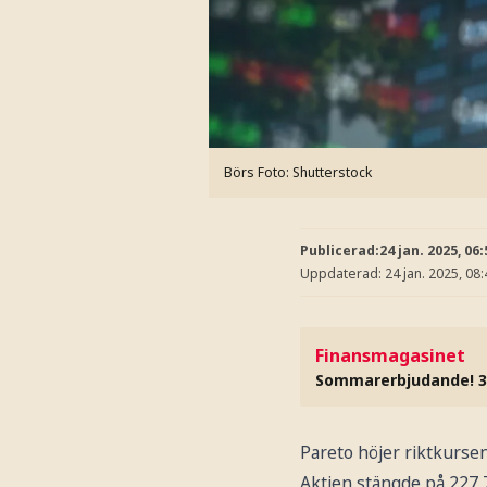
Börs
Foto: Shutterstock
Publicerad:
24 jan. 2025, 06:
Uppdaterad:
24 jan. 2025, 08:
Finansmagasinet
Sommarerbjudande! 3
Pareto höjer riktkurse
Aktien stängde på 227,