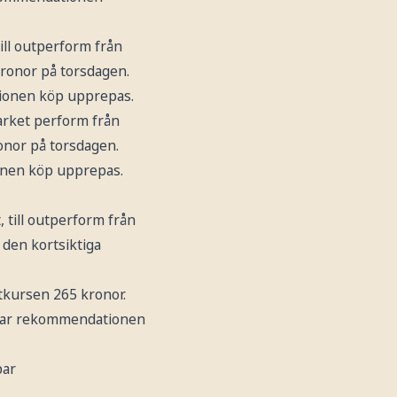
 till outperform från
kronor på torsdagen.
tionen köp upprepas.
 market perform från
onor på torsdagen.
onen köp upprepas.
t, till outperform från
 den kortsiktiga
ktkursen 265 kronor.
epar rekommendationen
par