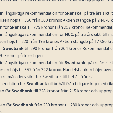
in långsiktiga rekommendation för
Skanska
, på tre års sikt,
sen höjs till 350 från 300 kronor. Aktien stängde på 244,70 
n för
Skanska
till 275 kronor från 257 kronor. Rekommenda
in långsiktiga rekommendation för
NCC
, på tre års sikt, till
n höjs till 220 från 195 kronor. Aktien stängde på 177,80 kr
ör
Swedbank
till 290 kronor från 264 kronor. Rekommendati
70 kronor på torsdagen.
in långsiktiga rekommendation för
Swedbank
, på tre års sik
rsen höjs till 357 från 322 kronor. Handelsbanken höjer även
e månaders sikt, för Swedbank till behåll från sälj.
mendation för
Swedbank
till behåll från tidigare köp med ri
sen för
Swedbank
till 228 kronor från 215 kronor och uppr
sen för
Swedbank
från 250 kronor till 280 kronor och uppre
p.