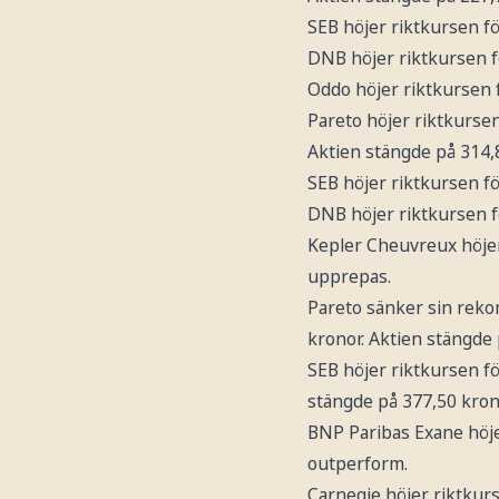
SEB höjer riktkursen f
DNB höjer riktkursen 
Oddo höjer riktkursen 
Pareto höjer riktkurse
Aktien stängde på 314,
SEB höjer riktkursen f
DNB höjer riktkursen 
Kepler Cheuvreux höje
upprepas.
Pareto sänker sin rek
kronor. Aktien stängde
SEB höjer riktkursen f
stängde på 377,50 kron
BNP Paribas Exane höje
outperform.
Carnegie höjer riktkur