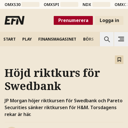
OMXS30
OMXSPI
NDX
OMXC
Prenumerera
Logga in
START
PLAY
FINANSMAGASINET
BÖRS
VETENSKAP
Höjd riktkurs för
Swedbank
JP Morgan höjer riktkursen för Swedbank och Pareto
Securities sänker riktkursen för H&M. Torsdagens
rekar är här.