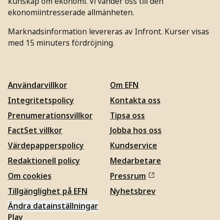
kunskap om ekonomi. Vi vänder oss till den
ekonomiintresserade allmänheten.
Marknadsinformation levereras av Infront. Kurser visas
med 15 minuters fördröjning.
Användarvillkor
Om EFN
Integritetspolicy
Kontakta oss
Prenumerationsvillkor
Tipsa oss
FactSet villkor
Jobba hos oss
Värdepapperspolicy
Kundservice
Redaktionell policy
Medarbetare
Om cookies
Pressrum
Tillgänglighet på EFN
Nyhetsbrev
Ändra datainställningar
Play