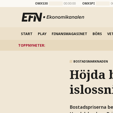
OMXS30
00:00:00
OMXSPI
0
START
PLAY
FINANSMAGASINET
BÖRS
VE
TOPPNYHETER
:
BOSTADSMARKNADEN
Höjda 
islossn
Bostadspriserna be