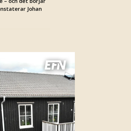
e – och det börjar
onstaterar Johan