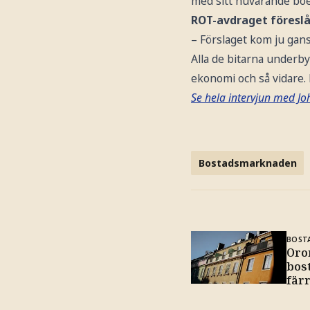
med sitt nuvarande boen
ROT-avdraget föreslås
– Förslaget kom ju gans
Alla de bitarna underby
ekonomi och så vidare. 
Se hela intervjun med Jo
Bostadsmarknaden
BOST
Oron
bos
fär