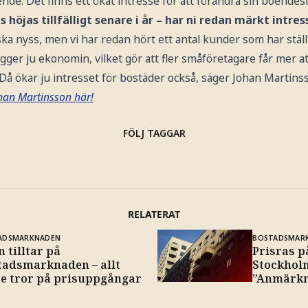
de. Det finns ett ökat intresse för att förändra sin boendesi
 höjas tillfälligt senare i år – har ni redan märkt intre
ka nyss, men vi har redan hört ett antal kunder som har ställt
gger ju ekonomin, vilket gör att fler småföretagare får mer a
Då ökar ju intresset för bostäder också, säger Johan Martins
han Martinsson här!
FÖLJ TAGGAR
RELATERAT
ADSMARKNADEN
BOSTADSMAR
 tilltar på
Prisras p
tadsmarknaden – allt
Stockhol
re tror på prisuppgångar
”Anmärkn