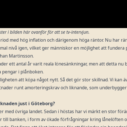
ster i bilden här ovanför för att se tv-intervjun.
riod med hög inflation och därigenom höga räntor. Nu har rän
al nivå igen, vilket ger människor en möjlighet att fundera 
Johan Martinsson.
der ett antal år varit reala lönesänkningar, men att detta nu bö
tra pengar i plånboken.
igheten att köpa något nytt. Så det gör stor skillnad. Vi kan 
tnader runt amorteringskrav och liknande, som underbygger
knaden just i Göteborg?
ter med övriga landet. Sedan i höstas har vi märkt en stor förä
r till banken, i form av ökade förfrågningar kring lånelöften