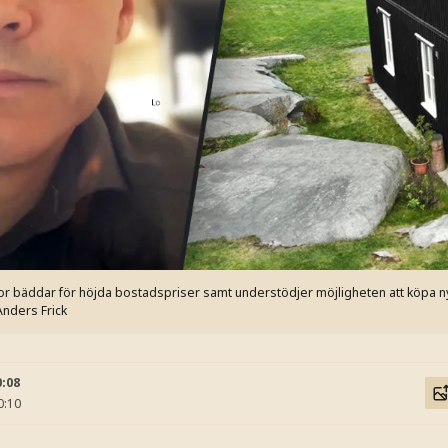
r bäddar för höjda bostadspriser samt understödjer möjligheten att köpa ny
Anders Frick
0:08
0:10