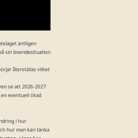
teläget äntligen
på sin boendesituation
rjar återställas vilket
även se att 2026-2027
 en eventuell ökad
ndring i hur
 och hur man kan tänka