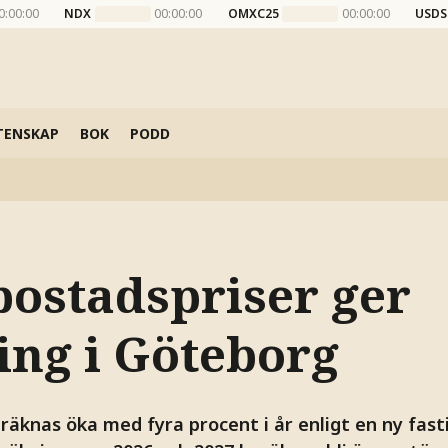
0:00:00
NDX
00:00:00
OMXC25
00:00:00
USDS
TENSKAP
BOK
PODD
bostadspriser ger
ing i Göteborg
räknas öka med fyra procent i år enligt en ny fas