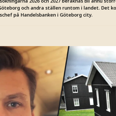
sökningarna 2026 och 2027 beräknas bli ännu störr
Göteborg och andra ställen runtom i landet. Det k
schef på Handelsbanken i Göteborg city.