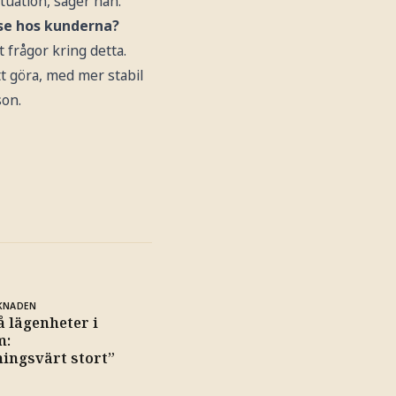
tuation, säger han.
sse hos kunderna?
 frågor kring detta.
tt göra, med mer stabil
son.
KNADEN
å lägenheter i
m:
ingsvärt stort”