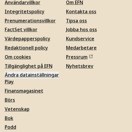
Användarvillkor
Om EFN
Integritetspolicy
Kontakta oss
Prenumerationsvillkor
Tipsa oss
FactSet villkor
Jobba hos oss
Värdepapperspolicy
Kundservice
Redaktionell policy
Medarbetare
Om cookies
Pressrum
Tillgänglighet på EFN
Nyhetsbrev
Ändra datainställningar
Play
Finansmagasinet
Börs
Vetenskap
Bok
Podd