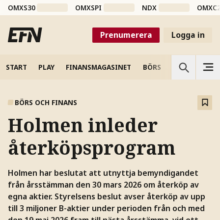
OMXS30
OMXSPI
NDX
OMXC
Prenumerera
Logga in
START
PLAY
FINANSMAGASINET
BÖRS
VETENSKAP
BÖRS OCH FINANS
Holmen inleder
återköpsprogram
Holmen har beslutat att utnyttja bemyndigandet
från årsstämman den 30 mars 2026 om återköp av
egna aktier. Styrelsens beslut avser återköp av upp
till 3 miljoner B-aktier under perioden från och med
den 19 maj 2026 fram till nästa årsstämma, vid ett