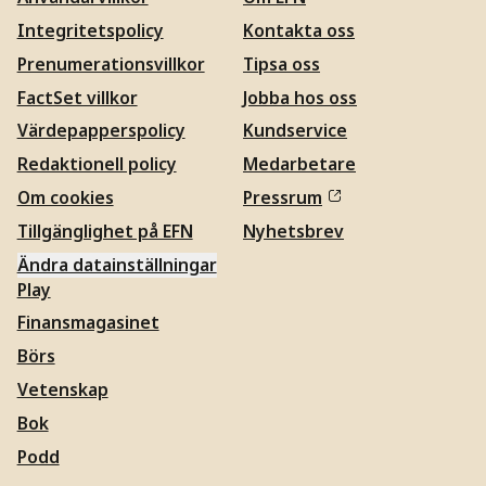
Integritetspolicy
Kontakta oss
Prenumerationsvillkor
Tipsa oss
FactSet villkor
Jobba hos oss
Värdepapperspolicy
Kundservice
Redaktionell policy
Medarbetare
Om cookies
Pressrum
Tillgänglighet på EFN
Nyhetsbrev
Ändra datainställningar
Play
Finansmagasinet
Börs
Vetenskap
Bok
Podd