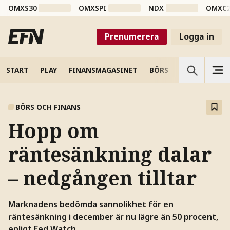
OMXS30
OMXSPI
NDX
OMXC
Prenumerera
Logga in
START
PLAY
FINANSMAGASINET
BÖRS
VETENSKAP
BÖRS OCH FINANS
Hopp om
räntesänkning dalar
– nedgången tilltar
Marknadens bedömda sannolikhet för en
räntesänkning i december är nu lägre än 50 procent,
enligt Fed Watch.