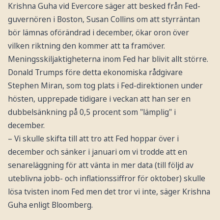
Krishna Guha vid Evercore säger att besked från Fed-
guvernören i Boston, Susan Collins om att styrräntan
bör lämnas oförändrad i december, ökar oron över
vilken riktning den kommer att ta framöver.
Meningsskiljaktigheterna inom Fed har blivit allt större.
Donald Trumps före detta ekonomiska rådgivare
Stephen Miran, som tog plats i Fed-direktionen under
hösten, upprepade tidigare i veckan att han ser en
dubbelsänkning på 0,5 procent som "lämplig" i
december.
– Vi skulle skifta till att tro att Fed hoppar över i
december och sänker i januari om vi trodde att en
senareläggning för att vänta in mer data (till följd av
uteblivna jobb- och inflationssiffror för oktober) skulle
lösa tvisten inom Fed men det tror vi inte, säger Krishna
Guha enligt Bloomberg.