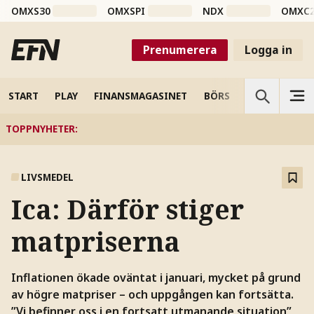
OMXS30
OMXSPI
NDX
OMXC
Prenumerera
Logga in
START
PLAY
FINANSMAGASINET
BÖRS
VETENSKAP
TOPPNYHETER
:
LIVSMEDEL
Ica: Därför stiger
matpriserna
Inflationen ökade oväntat i januari, mycket på grund
av högre matpriser – och uppgången kan fortsätta.
”Vi befinner oss i en fortsatt utmanande situation”,